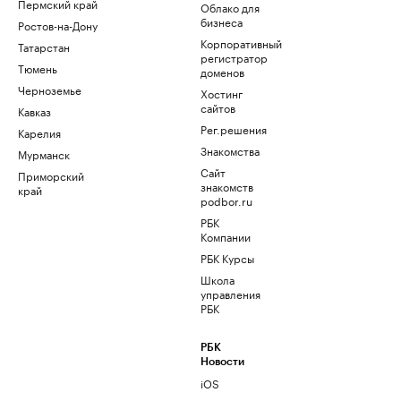
Пермский край
Облако для
бизнеса
Ростов-на-Дону
Корпоративный
Татарстан
регистратор
Тюмень
доменов
Черноземье
Хостинг
сайтов
Кавказ
Рег.решения
Карелия
Знакомства
Мурманск
Сайт
Приморский
знакомств
край
podbor.ru
РБК
Компании
РБК Курсы
Школа
управления
РБК
РБК
Новости
iOS