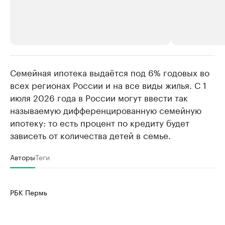
Семейная ипотека выдаётся под 6% годовых во
РБК Компании
РБК Компании
всех регионах России и на все виды жилья. С 1
Крупнейшие производители и
Страховые к
июля 2026 года в России могут ввести так
продавцы медийной продукции
присутствую
называемую дифференцированную семейную
Ознакомьтесь с информацией в каталоге
Посмотрите в ката
ипотеку: то есть процент по кредиту будет
зависеть от количества детей в семье.
Авторы
Теги
РБК Пермь