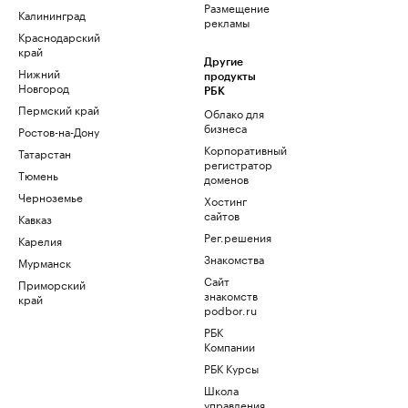
Размещение
Калининград
рекламы
Краснодарский
край
Другие
Нижний
продукты
Новгород
РБК
Пермский край
Облако для
бизнеса
Ростов-на-Дону
Корпоративный
Татарстан
регистратор
Тюмень
доменов
Черноземье
Хостинг
сайтов
Кавказ
Рег.решения
Карелия
Знакомства
Мурманск
Сайт
Приморский
знакомств
край
podbor.ru
РБК
Компании
РБК Курсы
Школа
управления