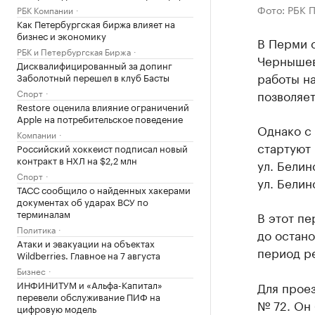
Фото: РБК 
РБК Компании
Как Петербургская биржа влияет на
бизнес и экономику
В Перми с
РБК и Петербургская Биржа
Чернышев
Дисквалифицированный за допинг
работы на
Заболотный перешел в клуб Басты
Спорт
позволяет
Restore оценила влияние ограничений
Apple на потребительское поведение
Однако с
Компании
стартуют 
Российский хоккеист подписал новый
контракт в НХЛ на $2,2 млн
ул. Белин
Спорт
ул. Белин
ТАСС сообщило о найденных хакерами
документах об ударах ВСУ по
терминалам
В этот п
Политика
до остано
Атаки и эвакуации на объектах
период р
Wildberries. Главное на 7 августа
Бизнес
ИНФИНИТУМ и «Альфа-Капитал»
Для проез
перевели обслуживание ПИФ на
№ 72. Он 
цифровую модель