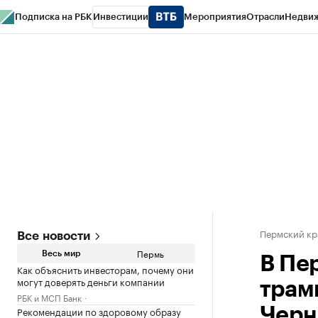
Подписка на РБК
Инвестиции
Мероприятия
Отрасли
Недви
РБК Курсы
РБК Life
Тренды
Визионеры
Национальные проекты
Горо
Спецпроекты СПб
Конференции СПб
Спецпроекты
Проверка конт
Пермский кр
Все новости
Пермь
Весь мир
В Пе
Как объяснить инвесторам, почему они
могут доверять деньги компании
трам
РБК и МСП Банк
Рекомендации по здоровому образу
Черн