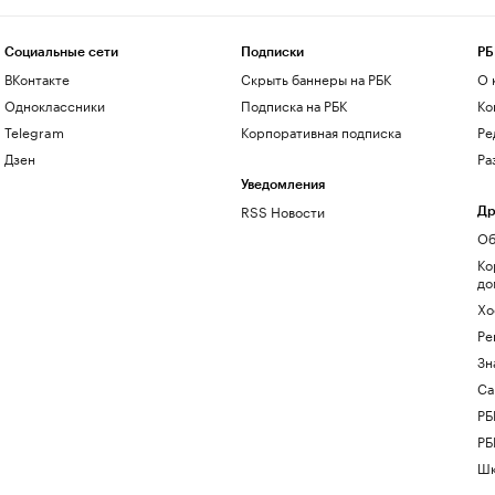
Социальные сети
Подписки
РБ
ВКонтакте
Скрыть баннеры на РБК
О 
Одноклассники
Подписка на РБК
Ко
Telegram
Корпоративная подписка
Ре
Дзен
Ра
Уведомления
RSS Новости
Др
Об
Ко
до
Хо
Ре
Зн
Са
РБ
РБ
Шк