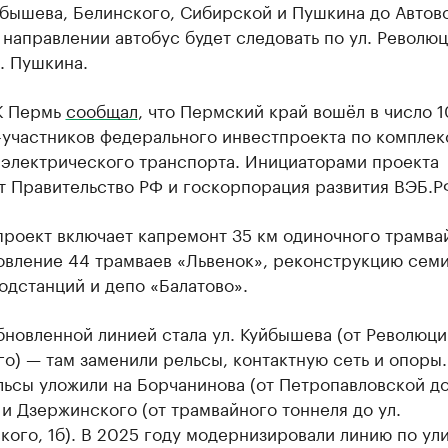
йбышева, Белинского, Сибирской и Пушкина до Автово
направлении автобус будет следовать по ул. Револю
. Пушкина.
К Пермь
сообщал
, что Пермский край вошёл в число 1
-участников федерального инвестпроекта по компле
 электрического транспорта. Инициаторами проекта
т Правительство РФ и госкорпорация развития ВЭБ.Р
проект включает капремонт 35 км одиночного трамва
новление 44 трамваев «Львенок», реконструкцию сем
одстанций и депо «Балатово».
новленной линией стала ул. Куйбышева (от Революци
о) — там заменили рельсы, контактную сеть и опоры.
льсы уложили на Борчанинова (от Петропавловской д
и Дзержинского (от трамвайного тоннеля до ул.
ого, 1б). В 2025 году модернизировали линию по ул