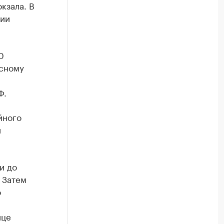
кзала. В
ции
0
ксному
Ф.
йного
и
и до
 Затем
о
ице