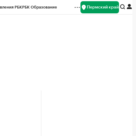
Пермский край
вления РБК
РБК Образование
редитные рейтинги
Франшизы
Газета
ок наличной валюты