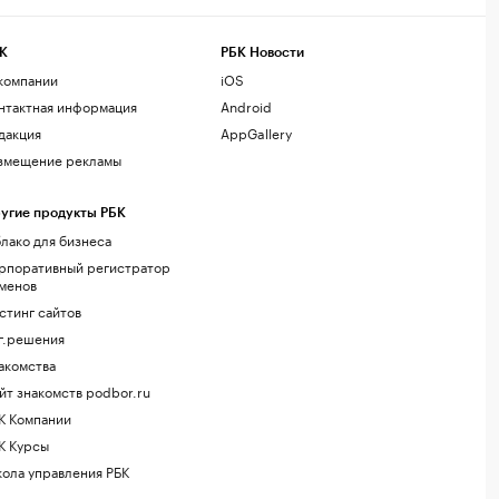
К
РБК Новости
компании
iOS
нтактная информация
Android
дакция
AppGallery
змещение рекламы
угие продукты РБК
лако для бизнеса
рпоративный регистратор
менов
стинг сайтов
г.решения
акомства
йт знакомств podbor.ru
К Компании
К Курсы
ола управления РБК