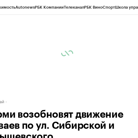
жимость
Autonews
РБК Компании
Телеканал
РБК Вино
Спорт
Школа упра
д
Стиль
Крипто
РБК Бизнес-среда
Дискуссионный клуб
Исследования
К
рагентов
Политика
Экономика
Бизнес
Технологии и медиа
Финансы
Рын
ай
рми возобновят движение
ваев по ул. Сибирской и
ышевского