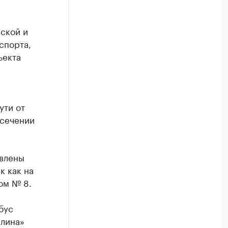
рской и
спорта,
ъекта
ути от
есечении
авлены
к как на
ом № 8.
бус
ллина»