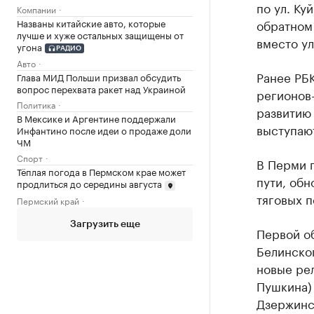
по ул. Ку
Компании
Названы китайские авто, которые
обратном 
лучше и хуже остальных защищены от
вместо ул
угона
РАДИО
Авто
Ранее РБ
Глава МИД Польши призвал обсудить
вопрос перехвата ракет над Украиной
регионов
Политика
развитию
В Мексике и Аргентине поддержали
выступаю
Инфантино после идеи о продаже доли
ЧМ
Спорт
В Перми 
Тёплая погода в Пермском крае может
пути, об
продлиться до середины августа
тяговых п
Пермский край
Загрузить еще
Первой об
Белинског
новые ре
Пушкина) 
Дзержинск