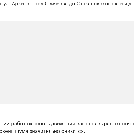
 ул. Архитектора Свиязева до Стахановского кольца.
ии
нии работ скорость движения вагонов вырастет почт
 организации в нефтегазовой промышленно
овень шума значительно снизится.