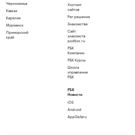
Черноземье
Хостинг
сайтов
Кавказ
Рег.решения
Карелия
Знакомства
Мурманск
Сайт
Приморский
знакомств
край
podbor.ru
РБК
Компании
РБК Курсы
Школа
управления
РБК
РБК
Новости
iOS
Android
AppGallery