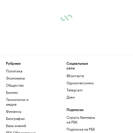
Рубрики
Социальные
сети
Политика
ВКонтакте
Экономика
Одноклассники
Общество
Telegram
Бизнес
Дзен
Технологии и
медиа
Финансы
Подписки
Скрыть баннеры
Биографии
на РБК
База знаний
Подписка на РБК
РБК Образование