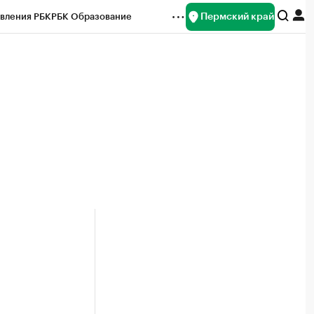
Пермский край
вления РБК
РБК Образование
редитные рейтинги
Франшизы
Газета
ок наличной валюты