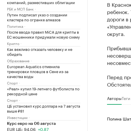
компаний, разместивших облигации
В Краснок
РБК и МСП Банк
ребенок. 
Путин подписал указ о создании
дороги в 
кластера по огранке алмазов
«Управле
Политика
После ввода правил MiCA для крипты в
округа.
ЕС мошенники придумали новую схему
Крипто
Прибывши
Как вежливо отказать человеку и не
обидеть
несоверш
Образование
несовмес
European Aquatics отменила
тренировки пловцов в Сене из-за
Перед пр
качества воды
Спорт
Обстояте
«Реал» купил 19-летнего футболиста по
рекордной цене
Авторы
Теги
Спорт
ЦБ установил курс доллара на 7 августа
выше ₽81
Инвестиции
Полина Шат
Курс евро на 06 августа
EUR ЦБ: 94,06
+0,87