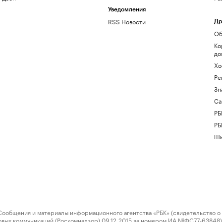
Уведомления
RSS Новости
Др
Об
Ко
до
Хо
Ре
Зн
Са
РБ
РБ
Шк
ения и материалы информационного агентства «РБК» (свидетельство о 
овых коммуникаций (Роскомнадзор) 09.12.2015 за номером ИА №ФС77-63848) 