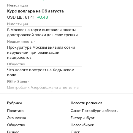
Инвестиции
Курс доллара на 06 августа
USD ЦБ: 81,41
+0,48
Инвестиции
В Москве на торги выставили палаты
допетровской эпохи дешевле трешки
Недвижимость
Прокуратура Москвы выявила сотни
нарушений при реализации
нацпроектов
Общество
Что нового построят на Ходынском
поле
РБК и Stone
Центробанк Азербайджана ответил на
остановку переводов «Золотой
Короны»
Финансы
Рубрики
Новости регионов
Премьер Грузии назвал саботажем
Политика
Санкт-Петербург и область
сообщения об угрозах российским
Экономика
Екатеринбург
туристам
Общество
Новосибирск
Политика
Бизнес
Омск
Путин запретил передавать акции