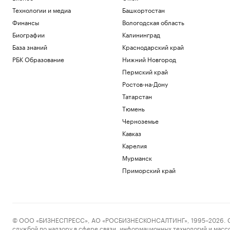
Шереметьево иностранным лицам
Технологии и медиа
Башкортостан
Политика
Финансы
Вологодская область
Государство получит «золотую акцию»
Биографии
Калининград
при приватизации Шереметьево
База знаний
Краснодарский край
Политика
МИД отказался зеркально отвечать на
РБК Образование
Нижний Новгород
«театральный жест» властей Румынии
Пермский край
Политика
Ростов-на-Дону
В Финансовом университете
Татарстан
рассказали, куда отправят студентов
по обмену
Тюмень
РАДИО
Общество
Черноземье
УЕФА заподозрил Инфантино в
Кавказ
занижении цены на права ЧМ
Карелия
Спорт
Мурманск
Загрузить еще
Приморский край
© ООО «БИЗНЕСПРЕСС», АО «РОСБИЗНЕСКОНСАЛТИНГ», 1995–2026. Сообщ
службой по надзору в сфере связи, информационных технологий и масс