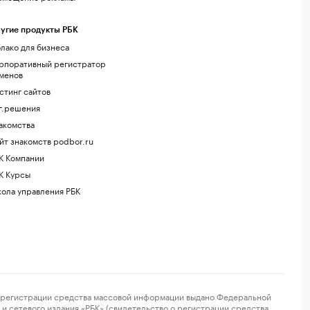
угие продукты РБК
лако для бизнеса
рпоративный регистратор
менов
стинг сайтов
г.решения
акомства
йт знакомств podbor.ru
К Компании
К Курсы
ола управления РБК
регистрации средства массовой информации выдано Федеральной
и сетевого издания «РБК» (свидетельство о регистрации средства