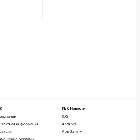
К
РБК Новости
компании
iOS
нтактная информация
Android
дакция
AppGallery
змещение рекламы