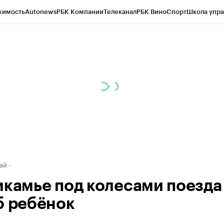
жимость
Autonews
РБК Компании
Телеканал
РБК Вино
Спорт
Школа упра
д
Стиль
Крипто
РБК Бизнес-среда
Дискуссионный клуб
Исследования
К
рагентов
Политика
Экономика
Бизнес
Технологии и медиа
Финансы
Рын
ай
икамье под колесами поезда
б ребёнок