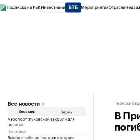
Подписка на РБК
Инвестиции
Мероприятия
Отрасли
Недви
РБК Курсы
РБК Life
Тренды
Визионеры
Национальные проекты
Горо
Спецпроекты СПб
Конференции СПб
Спецпроекты
Проверка конт
Пермский кр
Все новости
Пермь
Весь мир
В Пр
Аэропорт Жуковский закрыли для
полетов
поги
Политика
Влюби в себя инвестора: истории