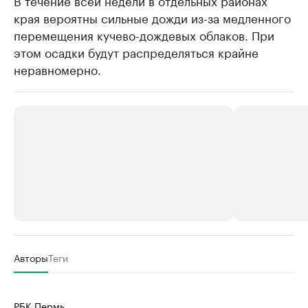
В течение всей недели в отдельных районах
края вероятны сильные дожди из-за медленного
перемещения кучево-дождевых облаков. При
этом осадки будут распределяться крайне
неравномерно.
РБК Компании
РБК Компании
Авторы
Теги
Крупные организации в
Крупнейшие
нефтегазовой промышленности
недвижимос
РБК Пермь