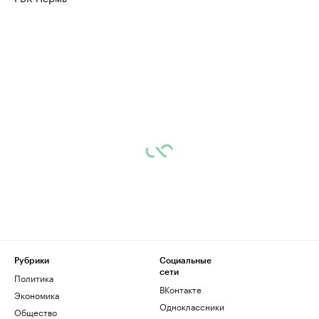
Найдите и проверьте данные в каталоге
Посмотрите данные
Рубрики
Социальные
сети
Политика
ВКонтакте
Экономика
Одноклассники
Общество