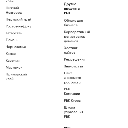
край
Другие
Нижний
продукты
Новгород
РБК
Пермский край
Облако для
бизнеса
Ростов-на-Дону
Корпоративный
Татарстан
регистратор
Тюмень
доменов
Черноземье
Хостинг
сайтов
Кавказ
Рег.решения
Карелия
Знакомства
Мурманск
Сайт
Приморский
знакомств
край
podbor.ru
РБК
Компании
РБК Курсы
Школа
управления
РБК