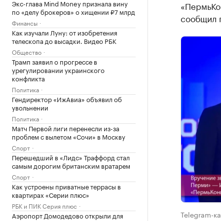
Экс-глава Mind Money признала вину
«ПермьКон
по «делу брокеров» о хищении ₽7 млрд
сообщил 
Финансы
Как изучали Луну: от изобретения
телескопа до высадки. Видео РБК
Общество
Трамп заявил о прогрессе в
урегулировании украинского
конфликта
Политика
Гендиректор «ИжАвиа» объявил об
увольнении
Политика
Матч Первой лиги перенесли из-за
проблем с вылетом «Сочи» в Москву
Спорт
Перешедший в «Лидс» Траффорд стал
самым дорогим британским вратарем
Спорт
Как устроены приватные террасы в
квартирах «Серии плюс»
РБК и ПИК Серия плюс
Telegram-к
Аэропорт Домодедово открыли для