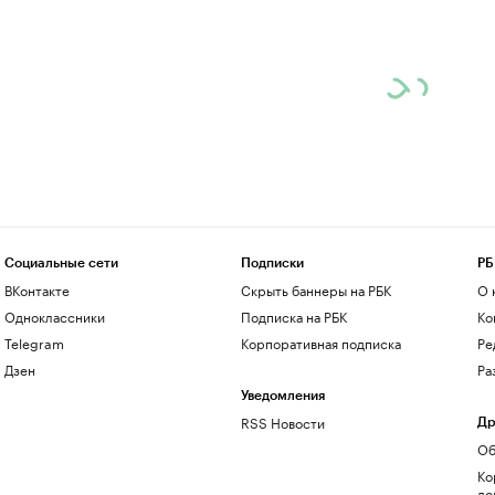
Социальные сети
Подписки
РБ
ВКонтакте
Скрыть баннеры на РБК
О 
Одноклассники
Подписка на РБК
Ко
Telegram
Корпоративная подписка
Ре
Дзен
Ра
Уведомления
RSS Новости
Др
Об
Ко
до