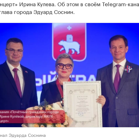
церт» Ирина Кулева. Об этом в своём Telegram-кан
глава города Эдуард Соснин.
анал Эдуарда Соснина