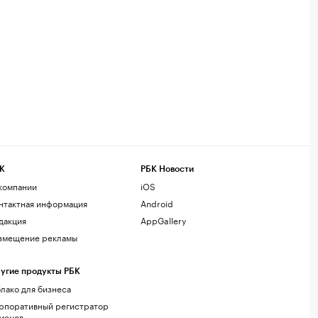
К
РБК Новости
компании
iOS
нтактная информация
Android
дакция
AppGallery
змещение рекламы
угие продукты РБК
лако для бизнеса
рпоративный регистратор
менов