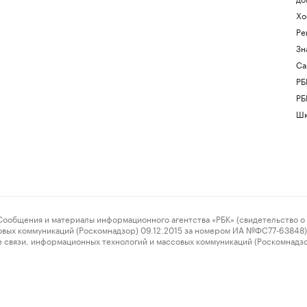
Хо
Ре
Зн
Са
РБ
РБ
Шк
ения и материалы информационного агентства «РБК» (свидетельство о 
овых коммуникаций (Роскомнадзор) 09.12.2015 за номером ИА №ФС77-63848) 
 связи, информационных технологий и массовых коммуникаций (Роскомнадз