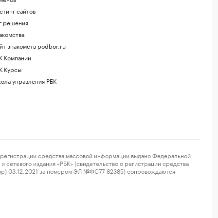
стинг сайтов
г.решения
акомства
йт знакомств podbor.ru
К Компании
К Курсы
ола управления РБК
регистрации средства массовой информации выдано Федеральной
и сетевого издания «РБК» (свидетельство о регистрации средства
ор) 03.12.2021 за номером ЭЛ №ФС77-82385) сопровождаются