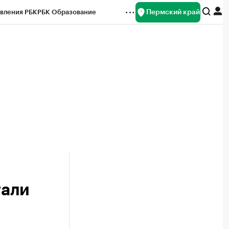
Пермский край
вления РБК
РБК Образование
редитные рейтинги
Франшизы
Газета
ок наличной валюты
тали