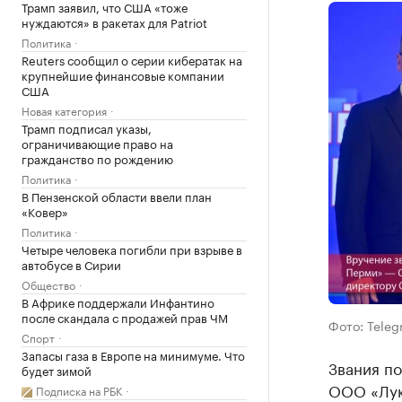
Трамп заявил, что США «тоже
нуждаются» в ракетах для Patriot
Политика
Reuters сообщил о серии кибератак на
крупнейшие финансовые компании
США
Новая категория
Трамп подписал указы,
ограничивающие право на
гражданство по рождению
Политика
В Пензенской области ввели план
«Ковер»
Политика
Четыре человека погибли при взрыве в
автобусе в Сирии
Общество
В Африке поддержали Инфантино
после скандала с продажей прав ЧМ
Фото: Tele
Спорт
Запасы газа в Европе на минимуме. Что
Звания п
будет зимой
ООО «Лук
Подписка на РБК