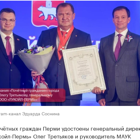
gram-канал Эдуарда Соснина
очётных граждан Перми удостоены генеральный дире
ойл-Пермь» Олег Третьяков и руководитель МАУК