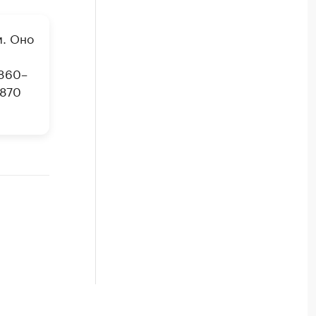
м. Оно
1860–
1870