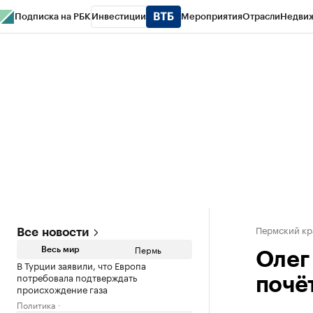
Подписка на РБК
Инвестиции
Мероприятия
Отрасли
Недви
РБК Курсы
РБК Life
Тренды
Визионеры
Национальные проекты
Горо
Спецпроекты СПб
Конференции СПб
Спецпроекты
Проверка конт
Пермский кр
Все новости
Пермь
Весь мир
Олег
В Турции заявили, что Европа
потребовала подтверждать
почё
происхождение газа
Политика