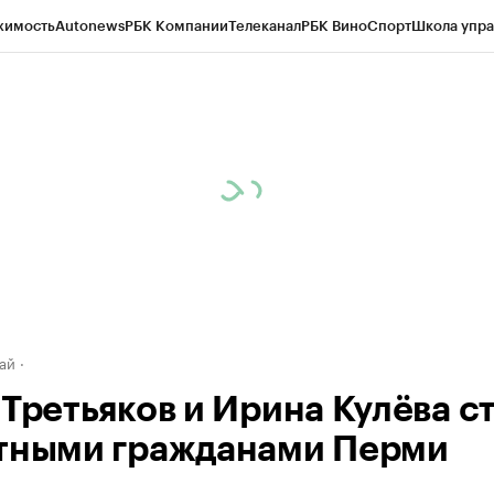
жимость
Autonews
РБК Компании
Телеканал
РБК Вино
Спорт
Школа упра
д
Стиль
Крипто
РБК Бизнес-среда
Дискуссионный клуб
Исследования
К
рагентов
Политика
Экономика
Бизнес
Технологии и медиа
Финансы
Рын
ай
 Третьяков и Ирина Кулёва с
тными гражданами Перми