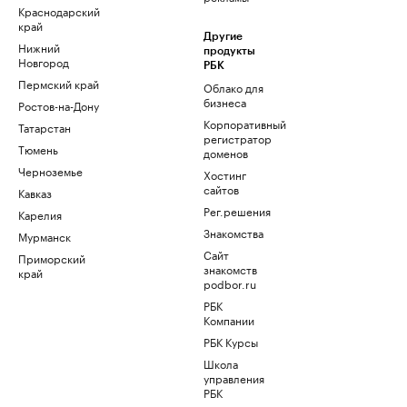
Краснодарский
край
Другие
Нижний
продукты
Новгород
РБК
Пермский край
Облако для
бизнеса
Ростов-на-Дону
Корпоративный
Татарстан
регистратор
Тюмень
доменов
Черноземье
Хостинг
сайтов
Кавказ
Рег.решения
Карелия
Знакомства
Мурманск
Сайт
Приморский
знакомств
край
podbor.ru
РБК
Компании
РБК Курсы
Школа
управления
РБК