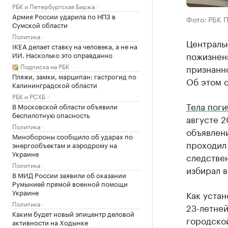
РБК и Петербургская Биржа
Армия России ударила по НПЗ в
Фото: РБК 
Сумской области
Политика
Централь
IKEA делает ставку на человека, а не на
пожизнен
ИИ. Насколько это оправданно
Подписка на РБК
признанн
Пляжи, замки, марципан: гастрогид по
Об этом с
Калининградской области
РБК и РСХБ
Тела пог
В Московской области объявили
беспилотную опасность
августе 2
Политика
объявлен
Минобороны сообщило об ударах по
проходил
энергообъектам и аэродрому на
Украине
следстве
Политика
избирал в
В МИД России заявили об оказании
Румынией прямой военной помощи
Украине
Как устан
Политика
23-летней
Каким будет новый эпицентр деловой
городской
активности на Ходынке