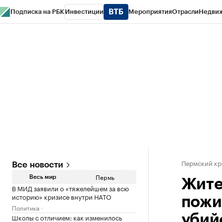
Подписка на РБК
Инвестиции
Мероприятия
Отрасли
Недви
РБК Курсы
РБК Life
Тренды
Визионеры
Национальные проекты
Горо
Спецпроекты СПб
Конференции СПб
Спецпроекты
Проверка конт
Пермский кр
Все новости
Пермь
Весь мир
Жите
В МИД заявили о «тяжелейшем за всю
историю» кризисе внутри НАТО
пожи
Политика
Школы с отличием: как изменилось
убий