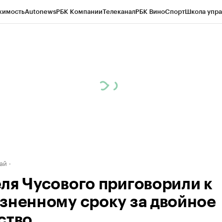
жимость
Autonews
РБК Компании
Телеканал
РБК Вино
Спорт
Школа упра
д
Стиль
Крипто
РБК Бизнес-среда
Дискуссионный клуб
Исследования
К
рагентов
Политика
Экономика
Бизнес
Технологии и медиа
Финансы
Рын
ай
ля Чусового приговорили к
зненному сроку за двойное
ство