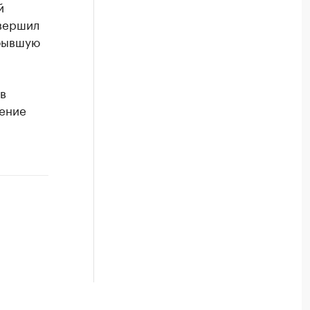
й
овершил
 бывшую
в
дение