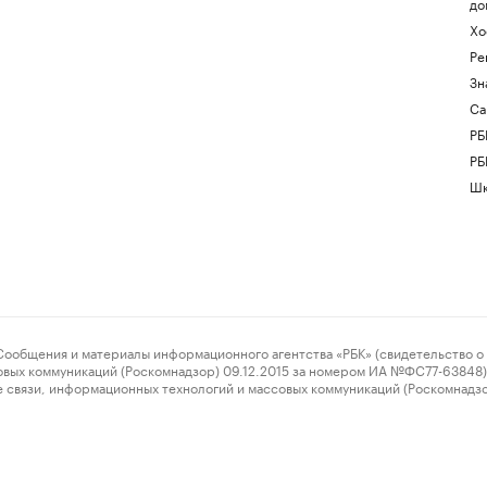
до
Хо
Ре
Зн
Са
РБ
РБ
Шк
ения и материалы информационного агентства «РБК» (свидетельство о 
овых коммуникаций (Роскомнадзор) 09.12.2015 за номером ИА №ФС77-63848) 
 связи, информационных технологий и массовых коммуникаций (Роскомнадз