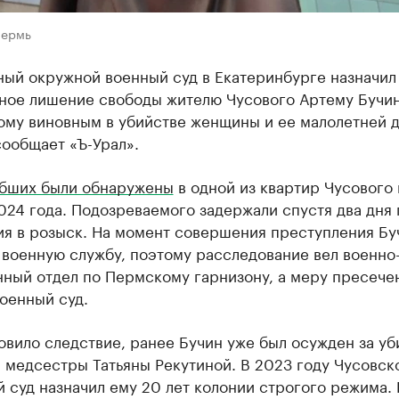
Пермь
ный окружной военный суд в Екатеринбурге назначил
ное лишение свободы жителю Чусового Артему Бучин
ому виновным в убийстве женщины и ее малолетней д
ообщает «Ъ-Урал».
ибших были обнаружены
в одной из квартир Чусового 
024 года. Подозреваемого задержали спустя два дня
ия в розыск. На момент совершения преступления Бу
 военную службу, поэтому расследование вел военно
нный отдел по Пермскому гарнизону, а меру пресече
оенный суд.
овило следствие, ранее Бучин уже был осужден за уб
 медсестры Татьяны Рекутиной. В 2023 году Чусовск
 суд назначил ему 20 лет колонии строгого режима.