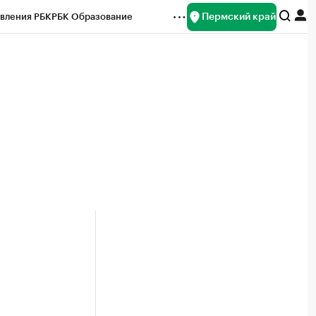
Пермский край
вления РБК
РБК Образование
редитные рейтинги
Франшизы
Газета
ок наличной валюты