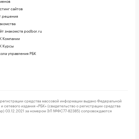
менов
стинг сайтов
г.решения
акомства
йт знакомств podbor.ru
К Компании
К Курсы
ола управления РБК
регистрации средства массовой информации выдано Федеральной
и сетевого издания «РБК» (свидетельство о регистрации средства
ор) 03.12.2021 за номером ЭЛ №ФС77-82385) сопровождаются