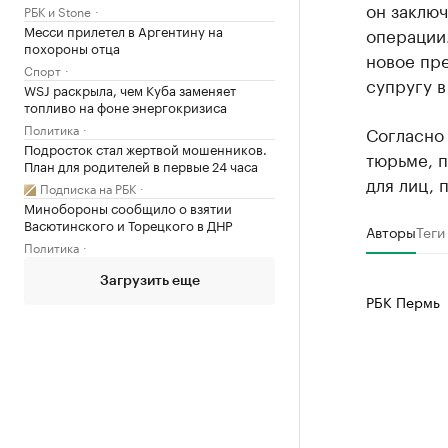
он заключ
РБК и Stone
Месси прилетел в Аргентину на
операции.
похороны отца
новое пре
Спорт
супругу в
WSJ раскрыла, чем Куба заменяет
топливо на фоне энергокризиса
Политика
Согласно 
Подросток стал жертвой мошенников.
тюрьме, п
План для родителей в первые 24 часа
для лиц,
Подписка на РБК
Минобороны сообщило о взятии
Васютинского и Торецкого в ДНР
Авторы
Теги
Политика
Загрузить еще
РБК Пермь