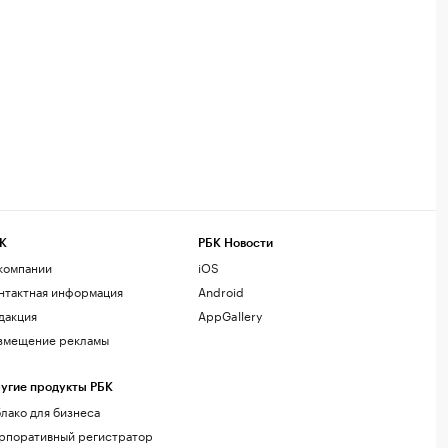
К
РБК Новости
компании
iOS
нтактная информация
Android
дакция
AppGallery
змещение рекламы
угие продукты РБК
лако для бизнеса
рпоративный регистратор