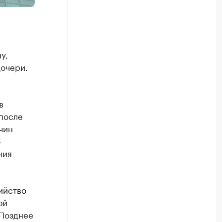
у,
очери.
в
 после
чин
-
ния
ийство
ой
 Позднее