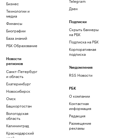
Telegram
Бизнес
Дзен
Технологии и
медиа
Финансы
Подписки
Скрыть баннеры
Биографии
на РБК
База знаний
Подписка на РБК
РБК Образование
Корпоративная
подписка
Новости
регионов
Уведомления
Санкт-Петербург
RSS Новости
и область
Екатеринбург
РБК
Новосибирск
О компании
Омск
Контактная
Башкортостан
информация
Вологодская
Редакция
область
Размещение
Калининград
рекламы
Краснодарский
край