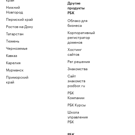
Другие
Нижний
продукты
Новгород
РБК
Пермский край
Облако для
бизнеса
Ростов-на-Дону
Корпоративный
Татарстан
регистратор
Тюмень
доменов
Черноземье
Хостинг
сайтов
Кавказ
Рег.решения
Карелия
Знакомства
Мурманск
Сайт
Приморский
знакомств
край
podbor.ru
РБК
Компании
РБК Курсы
Школа
управления
РБК
РБК