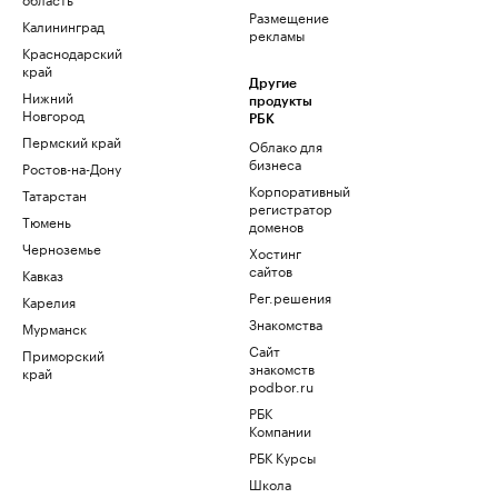
Размещение
Калининград
рекламы
Краснодарский
край
Другие
Нижний
продукты
Новгород
РБК
Пермский край
Облако для
бизнеса
Ростов-на-Дону
Корпоративный
Татарстан
регистратор
Тюмень
доменов
Черноземье
Хостинг
сайтов
Кавказ
Рег.решения
Карелия
Знакомства
Мурманск
Сайт
Приморский
знакомств
край
podbor.ru
РБК
Компании
РБК Курсы
Школа