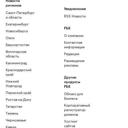
Новости
регионов
Уведомления
Санкт-Петербург
RSS Новости
и область
Екатеринбург
РБК
Новосибирск
О компании
Омск
Контактная
Башкортостан
информация
Вологодская
Редакция
область
Размещение
Калининград
рекламы
Краснодарский
край
Другие
Нижний
продукты
Новгород
РБК
Пермский край
Облако для
бизнеса
Ростов-на-Дону
Корпоративный
Татарстан
регистратор
Тюмень
доменов
Черноземье
Хостинг
сайтов
Кавказ