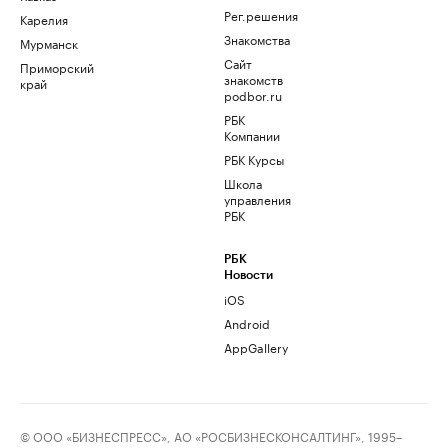
Рег.решения
Карелия
Знакомства
Мурманск
Сайт
Приморский
знакомств
край
podbor.ru
РБК
Компании
РБК Курсы
Школа
управления
РБК
РБК
Новости
iOS
Android
AppGallery
© ООО «БИЗНЕСПРЕСС», АО «РОСБИЗНЕСКОНСАЛТИНГ», 1995–