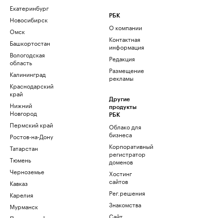
Екатеринбург
РБК
Новосибирск
О компании
Омск
Контактная
Башкортостан
информация
Вологодская
Редакция
область
Размещение
Калининград
рекламы
Краснодарский
край
Другие
Нижний
продукты
Новгород
РБК
Пермский край
Облако для
бизнеса
Ростов-на-Дону
Корпоративный
Татарстан
регистратор
Тюмень
доменов
Черноземье
Хостинг
сайтов
Кавказ
Рег.решения
Карелия
Знакомства
Мурманск
Сайт
Приморский