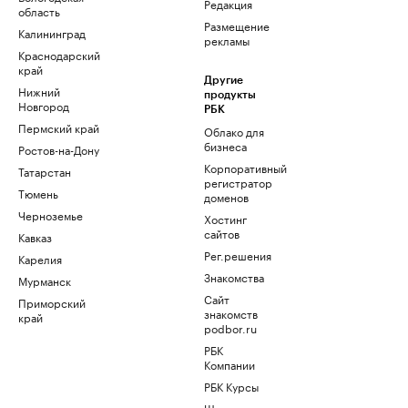
Редакция
область
Размещение
Калининград
рекламы
Краснодарский
край
Другие
Нижний
продукты
Новгород
РБК
Пермский край
Облако для
бизнеса
Ростов-на-Дону
Корпоративный
Татарстан
регистратор
Тюмень
доменов
Черноземье
Хостинг
сайтов
Кавказ
Рег.решения
Карелия
Знакомства
Мурманск
Сайт
Приморский
знакомств
край
podbor.ru
РБК
Компании
РБК Курсы
Школа