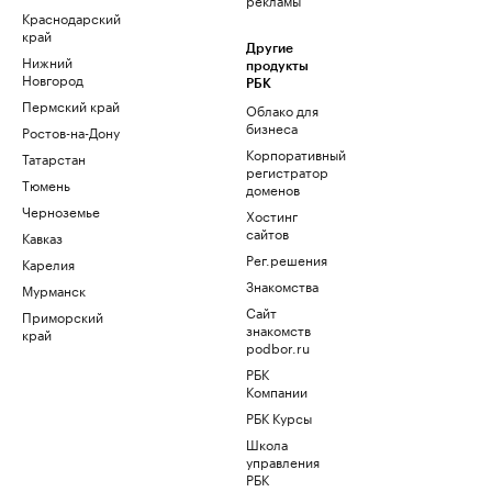
Краснодарский
край
Другие
Нижний
продукты
Новгород
РБК
Пермский край
Облако для
бизнеса
Ростов-на-Дону
Корпоративный
Татарстан
регистратор
Тюмень
доменов
Черноземье
Хостинг
сайтов
Кавказ
Рег.решения
Карелия
Знакомства
Мурманск
Сайт
Приморский
знакомств
край
podbor.ru
РБК
Компании
РБК Курсы
Школа
управления
РБК