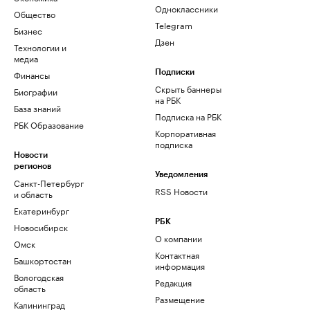
Одноклассники
Общество
Telegram
Бизнес
Дзен
Технологии и
медиа
Финансы
Подписки
Скрыть баннеры
Биографии
на РБК
База знаний
Подписка на РБК
РБК Образование
Корпоративная
подписка
Новости
регионов
Уведомления
Санкт-Петербург
RSS Новости
и область
Екатеринбург
РБК
Новосибирск
О компании
Омск
Контактная
Башкортостан
информация
Вологодская
Редакция
область
Размещение
Калининград
рекламы