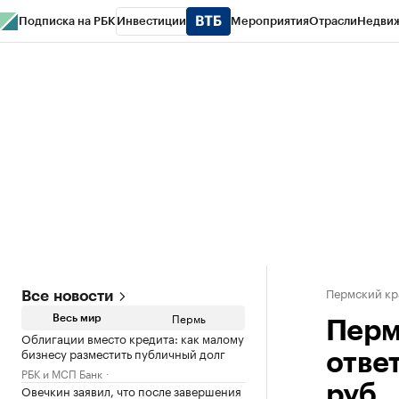
Подписка на РБК
Инвестиции
Мероприятия
Отрасли
Недви
РБК Курсы
РБК Life
Тренды
Визионеры
Национальные проекты
Горо
Спецпроекты СПб
Конференции СПб
Спецпроекты
Проверка конт
Пермский кр
Все новости
Пермь
Весь мир
Перм
Облигации вместо кредита: как малому
бизнесу разместить публичный долг
отве
РБК и МСП Банк
Овечкин заявил, что после завершения
руб.