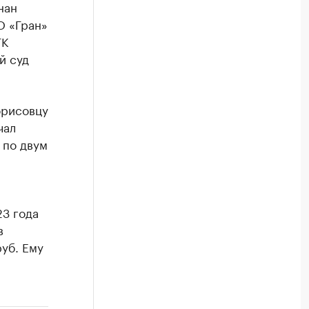
нан
О «Гран»
ГК
й суд
орисовцу
чал
 по двум
3 года
в
уб. Ему