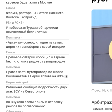
карьеры будет жить в Москве
Спорт
Фермы, рестораны и отели Дальнего
Востока. Гастрогид
РБК и РСХБ
У побережья Турции обнаружили
неизвестный беспилотник
Политика
«Арсенал» совершил один из самых
дорогих трансферов в своей истории
Спорт
Премьер Болгарии сообщил о взрыве
беспилотника рядом с газопроводом
Политика
Правая часть путепровода по шоссе
Космонавтов в Перми готова на 90%
Пермский край
Развожаев сообщил подробности двух
Фото: РБК 
атак ВСУ на Севастополь
Политика
Арбитраж
Во Внуково ввели прием и отправку
рейсов по согласованию
взыскании
Общество