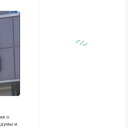
ия о
сдумы и