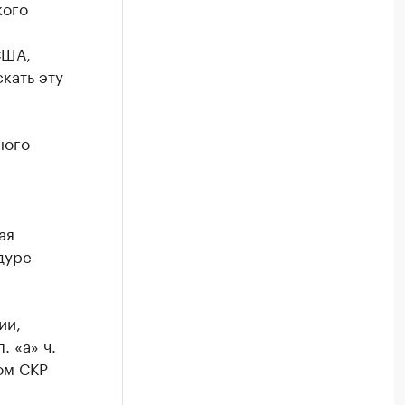
кого
США,
кать эту
ного
ая
дуре
ии,
. «а» ч.
ом СКР