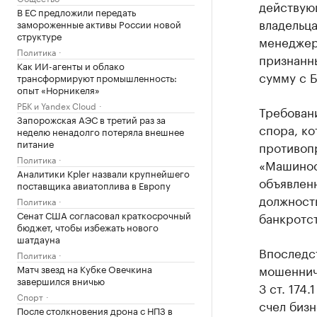
действую
В ЕС предложили передать
владельца
замороженные активы России новой
структуре
менеджер
Политика
признанны
Как ИИ-агенты и облако
сумму с 
трансформируют промышленность:
опыт «Норникеля»
РБК и Yandex Cloud
Требовани
Запорожская АЭС в третий раз за
спора, ко
неделю ненадолго потеряла внешнее
питание
противоп
Политика
«Машинос
Аналитики Kpler назвали крупнейшего
объявленн
поставщика авиатоплива в Европу
должность
Политика
Сенат США согласовал краткосрочный
банкротст
бюджет, чтобы избежать нового
шатдауна
Впоследст
Политика
мошенничес
Матч звезд на Кубке Овечкина
завершился вничью
3 ст. 174
Спорт
счел биз
После столкновения дрона с НПЗ в