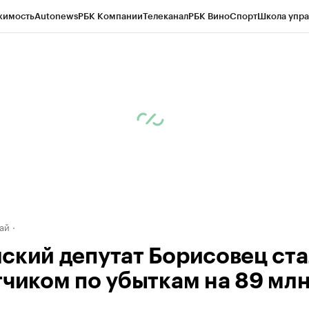
жимость
Autonews
РБК Компании
Телеканал
РБК Вино
Спорт
Школа упра
д
Стиль
Крипто
РБК Бизнес-среда
Дискуссионный клуб
Исследования
К
рагентов
Политика
Экономика
Бизнес
Технологии и медиа
Финансы
Рын
ай
ский депутат Борисовец ста
тчиком по убыткам на 89 мл