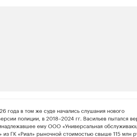
ии
26 года в том же суде начались слушания нового
шие производители и продавцы медийной п
версии полиции, в 2018–2024 гг. Васильев пытался ве
инадлежавшее ему ООО «Универсальная обслуживаю
 с информацией в каталоге
 из ГК «Риал» рыночной стоимостью свыше 115 млн руб