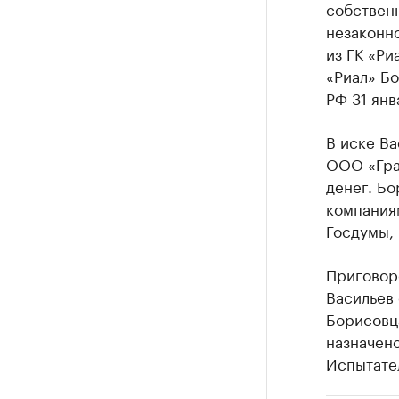
собственн
незаконно
из ГК «Ри
«Риал» Бо
РФ 31 янв
В иске Ва
ООО «Гран
денег. Бо
компания
Госдумы,
Приговор
Васильев 
Борисовца
назначено
Испытател