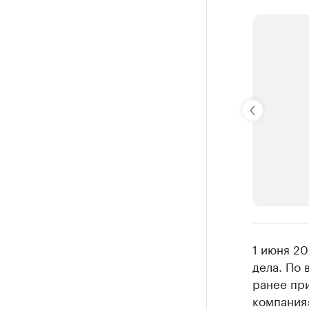
РБК Компан
1 июня 20
Крупней
дела. По 
ранее пр
Ознакомьтесь
компания»