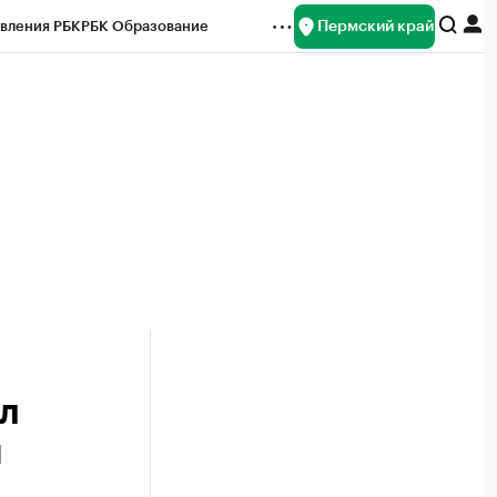
Пермский край
вления РБК
РБК Образование
редитные рейтинги
Франшизы
Газета
ок наличной валюты
л
н