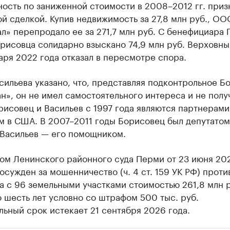
ость по заниженной стоимости в 2008–2012 гг. приз
й сделкой. Купив недвижимость за 27,8 млн руб., ОО
ал» перепродало ее за 271,7 млн руб. С бенефициара 
рисовца солидарно взыскано 74,9 млн руб. Верховны
аря 2022 года отказал в пересмотре спора.
сильева указано, что, представляя подконтрольное Б
», он не имел самостоятельного интереса и не полу
рисовец и Васильев с 1997 года являются партнерами
м в США. В 2007–2011 годы Борисовец был депутатом
 Васильев — его помощником.
ом Ленинского районного суда Перми от 23 июня 202
осужден за мошенничество (ч. 4 ст. 159 УК РФ) проти
 с 96 земельными участками стоимостью 261,8 млн р
 шесть лет условно со штрафом 500 тыс. руб.
ьный срок истекает 21 сентября 2026 года.