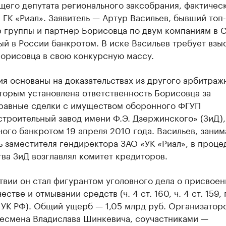
щего депутата регионального заксобрания, фактичес
 ГК «Риал». Заявитель — Артур Васильев, бывший топ-
 группы и партнер Борисовца по двум компаниям в 
й в России банкротом. В иске Васильев требует взыс
Борисовца в свою конкурсную массу.
я основаны на доказательствах из другого арбитраж
торым установлена ответственность Борисовца за
равные сделки с имуществом оборонного ФГУП
троительный завод имени Ф.Э. Дзержинского» (ЗиД),
ого банкротом 19 апреля 2010 года. Васильев, заним
 заместителя гендиректора ЗАО «УК «Риал», в проце
ва ЗиД возглавлял комитет кредиторов.
вии он стал фигурантом уголовного дела о присвоен
тве и отмывании средств (ч. 4 ст. 160, ч. 4 ст. 159, п
.1 УК РФ). Общий ущерб — 1,05 млрд руб. Организатор
несмена Владислава Шинкевича, соучастниками —