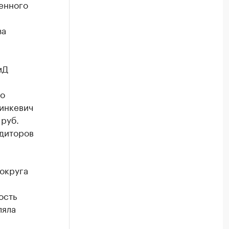
енного
за
иД
го
Шинкевич
руб.
едиторов
округа
ость
ляла