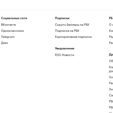
Социальные сети
Подписки
РБ
ВКонтакте
Скрыть баннеры на РБК
О 
Одноклассники
Подписка на РБК
Ко
Telegram
Корпоративная подписка
Ре
Дзен
Ра
Уведомления
RSS Новости
Др
Об
Ко
до
Хо
Ре
Зн
Са
РБ
РБ
Шк