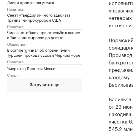
исполнит
Ливии произошла утечка
Политика
управляю
Сенат утвердил личного адвоката
четверых 
Трампа генпрокурором США
истечени
Политика
Число погибших при стрельбе в школе
в Таиланде выросло до девяти
Пермский 
Общество
солидарно
Bloomberg узнал об ограничении
Производс
Турцией прохода судов в Черном море
банкротст
Политика
Умер отец Лионеля Месси
предъявил
Спорт
каждому. 
Васильева
Загрузить еще
Васильев 
от 23 июн
находивш
участка 6
545,2 млн