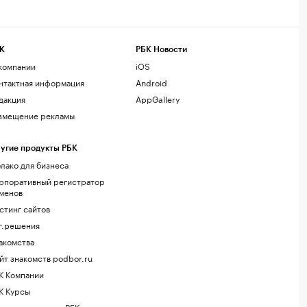
К
РБК Новости
компании
iOS
нтактная информация
Android
дакция
AppGallery
змещение рекламы
угие продукты РБК
лако для бизнеса
рпоративный регистратор
менов
стинг сайтов
г.решения
акомства
йт знакомств podbor.ru
К Компании
К Курсы
ола управления РБК