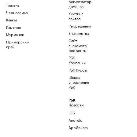
регистратор
Тюмень
доменов
Черноземье
Хостинг
сайтов
Кавказ
Рег.решения
Карелия
Знакомства
Мурманск
Сайт
Приморский
знакомств
край
podbor.ru
РБК
Компании
РБК Курсы
Школа
управления
РБК
РБК
Новости
iOS
Android
AppGallery