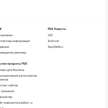
К
РБК Новости
компании
iOS
нтактная информация
Android
дакция
AppGallery
змещение рекламы
угие продукты РБК
лако для бизнеса
рпоративный регистратор
менов
стинг сайтов
г.решения
акомства
йт знакомств podbor.ru
К Компании