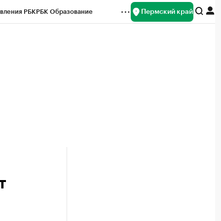
Пермский край
вления РБК
РБК Образование
редитные рейтинги
Франшизы
Газета
ок наличной валюты
т