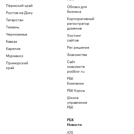
Пермский край
Облако для
бизнеса
Ростов-на-Дону
Корпоративный
Татарстан
регистратор
Тюмень
доменов
Черноземье
Хостинг
сайтов
Кавказ
Рег.решения
Карелия
Знакомства
Мурманск
Сайт
Приморский
знакомств
край
podbor.ru
РБК
Компании
РБК Курсы
Школа
управления
РБК
РБК
Новости
iOS