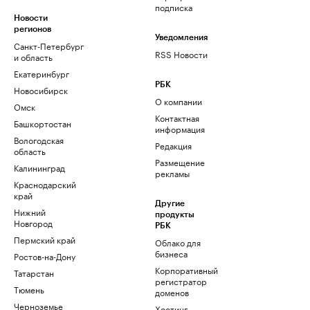
подписка
Новости
регионов
Уведомления
Санкт-Петербург
RSS Новости
и область
Екатеринбург
РБК
Новосибирск
О компании
Омск
Контактная
Башкортостан
информация
Вологодская
Редакция
область
Размещение
Калининград
рекламы
Краснодарский
край
Другие
Нижний
продукты
Новгород
РБК
Пермский край
Облако для
бизнеса
Ростов-на-Дону
Корпоративный
Татарстан
регистратор
Тюмень
доменов
Черноземье
Хостинг