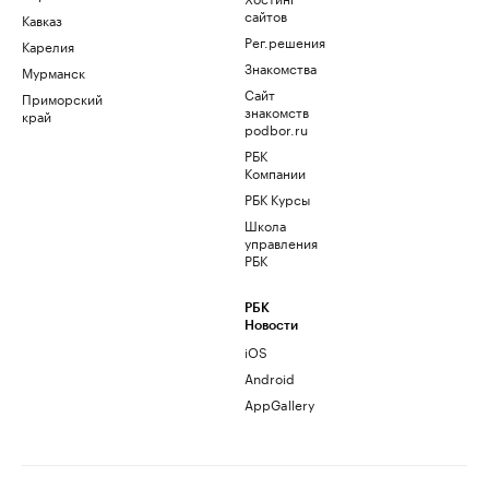
сайтов
Кавказ
Рег.решения
Карелия
Знакомства
Мурманск
Сайт
Приморский
знакомств
край
podbor.ru
РБК
Компании
РБК Курсы
Школа
управления
РБК
РБК
Новости
iOS
Android
AppGallery