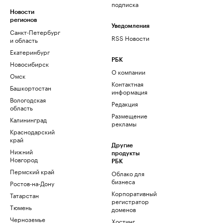
подписка
Новости
регионов
Уведомления
Санкт-Петербург
RSS Новости
и область
Екатеринбург
РБК
Новосибирск
О компании
Омск
Контактная
Башкортостан
информация
Вологодская
Редакция
область
Размещение
Калининград
рекламы
Краснодарский
край
Другие
Нижний
продукты
Новгород
РБК
Пермский край
Облако для
бизнеса
Ростов-на-Дону
Корпоративный
Татарстан
регистратор
Тюмень
доменов
Черноземье
Хостинг