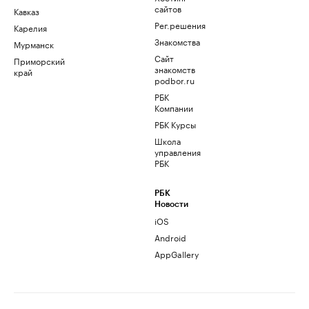
сайтов
Кавказ
Рег.решения
Карелия
Знакомства
Мурманск
Сайт
Приморский
знакомств
край
podbor.ru
РБК
Компании
РБК Курсы
Школа
управления
РБК
РБК
Новости
iOS
Android
AppGallery