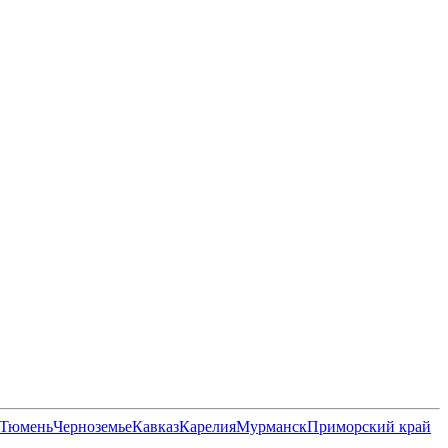
Тюмень
Черноземье
Кавказ
Карелия
Мурманск
Приморский край