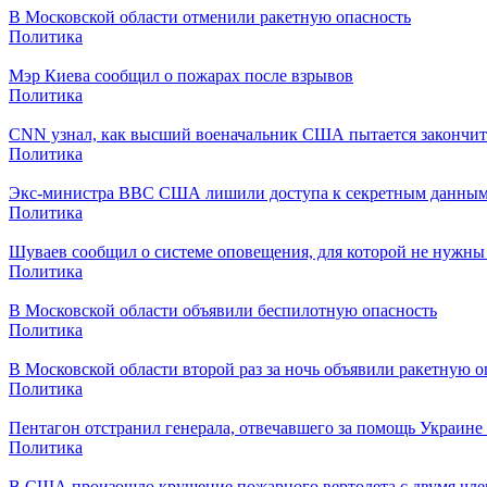
В Московской области отменили ракетную опасность
Политика
Мэр Киева сообщил о пожарах после взрывов
Политика
CNN узнал, как высший военачальник США пытается закончит
Политика
Экс-министра ВВС США лишили доступа к секретным данным 
Политика
Шуваев сообщил о системе оповещения, для которой не нужны 
Политика
В Московской области объявили беспилотную опасность
Политика
В Московской области второй раз за ночь объявили ракетную о
Политика
Пентагон отстранил генерала, отвечавшего за помощь Украин
Политика
В США произошло крушение пожарного вертолета с двумя чл