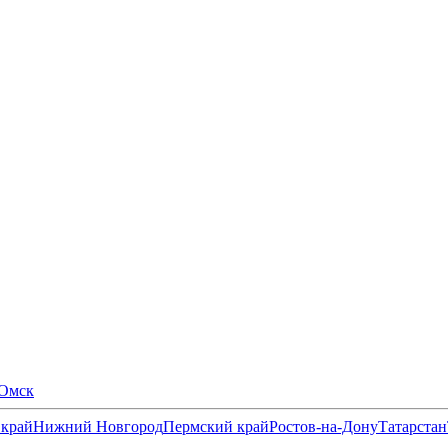
Омск
 край
Нижний Новгород
Пермский край
Ростов-на-Дону
Татарстан