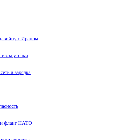
ь войну с Ираном
из-за утечки
сеть и зарядка
пасность
е и фланг НАТО
енами экипажа