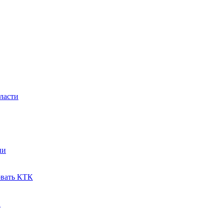
ласти
ии
овать КТК
a