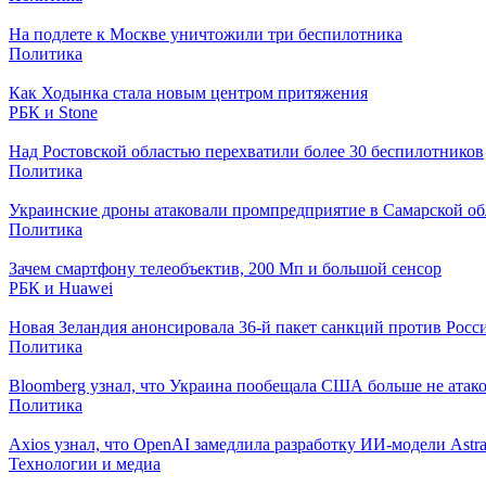
На подлете к Москве уничтожили три беспилотника
Политика
Как Ходынка стала новым центром притяжения
РБК и Stone
Над Ростовской областью перехватили более 30 беспилотников
Политика
Украинские дроны атаковали промпредприятие в Самарской об
Политика
Зачем смартфону телеобъектив, 200 Мп и большой сенсор
РБК и Huawei
Новая Зеландия анонсировала 36-й пакет санкций против Росс
Политика
Bloomberg узнал, что Украина пообещала США больше не атак
Политика
Axios узнал, что OpenAI замедлила разработку ИИ-модели Astr
Технологии и медиа