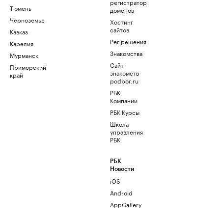
регистратор
Тюмень
доменов
Черноземье
Хостинг
сайтов
Кавказ
Рег.решения
Карелия
Знакомства
Мурманск
Сайт
Приморский
знакомств
край
podbor.ru
РБК
Компании
РБК Курсы
Школа
управления
РБК
РБК
Новости
iOS
Android
AppGallery