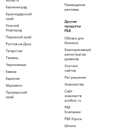
Размещение
Калининград
рекламы
Краснодарский
край
Другие
Нижний
продукты
Новгород
РБК
Пермский край
Облако для
бизнеса
Ростов-на-Дону
Корпоративный
Татарстан
регистратор
Тюмень
доменов
Черноземье
Хостинг
сайтов
Кавказ
Рег.решения
Карелия
Знакомства
Мурманск
Сайт
Приморский
знакомств
край
podbor.ru
РБК
Компании
РБК Курсы
Школа