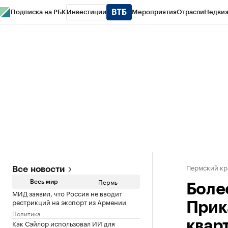
Подписка на РБК
Инвестиции
Мероприятия
Отрасли
Недви
РБК Курсы
РБК Life
Тренды
Визионеры
Национальные проекты
Горо
Спецпроекты СПб
Конференции СПб
Спецпроекты
Проверка конт
Пермский кр
Все новости
Пермь
Весь мир
Боле
МИД заявил, что Россия не вводит
рестрикций на экспорт из Армении
Прик
Политика
Как Сэйлор использовал ИИ для
квар