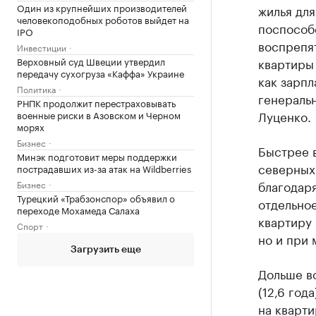
Один из крупнейших производителей
жилья для
человекоподобных роботов выйдет на
поспособ
IPO
воспрепят
Инвестиции
Верховный суд Швеции утвердил
квартиры 
передачу сухогруза «Каффа» Украине
как зарпл
Политика
генераль
РНПК продолжит перестраховывать
Луценко.
военные риски в Азовском и Черном
морях
Бизнес
Быстрее 
Минэк подготовит меры поддержки
северных 
пострадавших из-за атак на Wildberries
благодаря
Бизнес
Турецкий «Трабзонспор» объявил о
отдельное
переходе Мохамеда Салаха
квартиру 
Спорт
но и при 
Загрузить еще
Дольше вс
(12,6 год
на кварти