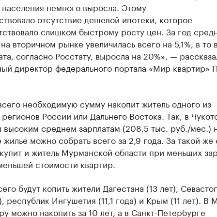
 населения немного выросла. Этому
ствовало отсутствие дешевой ипотеки, которое
ствовало слишком быстрому росту цен. За год сред
на вторичном рынке увеличилась всего на 5,1%, в то 
ата, согласно Росстату, выросла на 20%», — рассказа
ный директор федерального портала «Мир квартир» 
всего необходимую сумму накопит житель одного из
регионов России или Дальнего Востока. Так, в Чуко
 высоким среднем зарплатам (208,5 тыс. руб./мес.) 
 жилье можно собрать всего за 2,9 года. За такой же
купит и житель Мурманской области при меньших зар
меньшей стоимости квартир.
его будут копить жители Дагестана (13 лет), Севасто
а), республик Ингушетия (11,1 года) и Крым (11 лет). В
ру можно накопить за 10 лет, а в Санкт-Петербурге