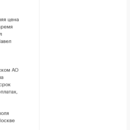
няя цена
время
л
Павел
тском АО
на
 срок
платах,
поля
 Москве