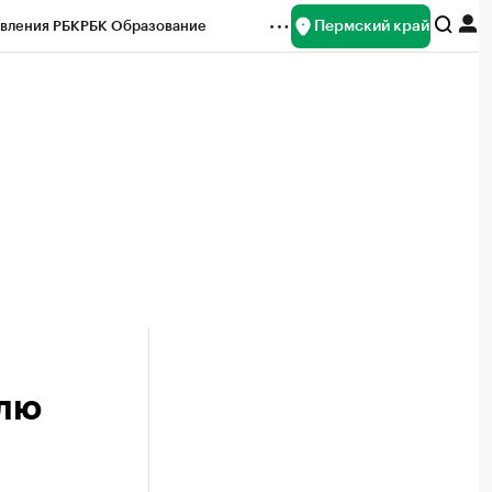
Пермский край
вления РБК
РБК Образование
редитные рейтинги
Франшизы
Газета
ок наличной валюты
елю