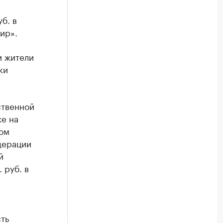
б. в
ир».
и жители
ки
ственной
же на
ом
дерации
й
 руб. в
сть