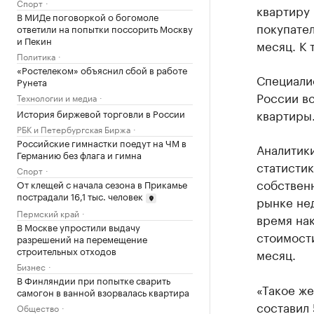
Спорт
квартиру 
В МИДе поговоркой о богомоле
покупател
ответили на попытки поссорить Москву
и Пекин
месяц. К 
Политика
«Ростелеком» объяснил сбой в работе
Специалис
Рунета
России вс
Технологии и медиа
квартиры
История биржевой торговли в России
РБК и Петербургская Биржа
Российские гимнастки поедут на ЧМ в
Аналитик
Германию без флага и гимна
статистик
Спорт
собствен
От клещей с начала сезона в Прикамье
пострадали 16,1 тыс. человек
рынке не
Пермский край
время нак
В Москве упростили выдачу
стоимости
разрешений на перемещение
строительных отходов
месяц.
Бизнес
В Финляндии при попытке сварить
«Такое же
самогон в ванной взорвалась квартира
составил 
Общество