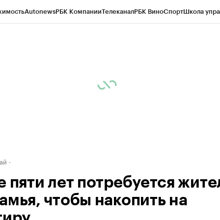
жимость
Autonews
РБК Компании
Телеканал
РБК Вино
Спорт
Школа упра
д
Стиль
Крипто
РБК Бизнес-среда
Дискуссионный клуб
Исследования
К
рагентов
Политика
Экономика
Бизнес
Технологии и медиа
Финансы
Рын
ай
е пяти лет потребуется жит
амья, чтобы накопить на
тиру