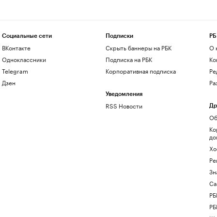
Социальные сети
Подписки
РБ
ВКонтакте
Скрыть баннеры на РБК
О 
Одноклассники
Подписка на РБК
Ко
Telegram
Корпоративная подписка
Ре
Дзен
Ра
Уведомления
RSS Новости
Др
Об
Ко
до
Хо
Ре
Зн
Са
РБ
РБ