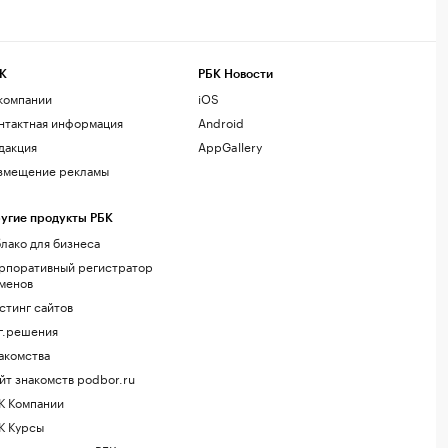
К
РБК Новости
компании
iOS
нтактная информация
Android
дакция
AppGallery
змещение рекламы
угие продукты РБК
лако для бизнеса
рпоративный регистратор
менов
стинг сайтов
г.решения
акомства
йт знакомств podbor.ru
К Компании
К Курсы