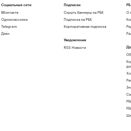
Социальные сети
Подписки
РБ
ВКонтакте
Скрыть баннеры на РБК
О 
Одноклассники
Подписка на РБК
Ко
Telegram
Корпоративная подписка
Ре
Дзен
Ра
Уведомления
RSS Новости
Др
Об
Ко
до
Хо
Ре
Зн
Са
РБ
РБ
Шк