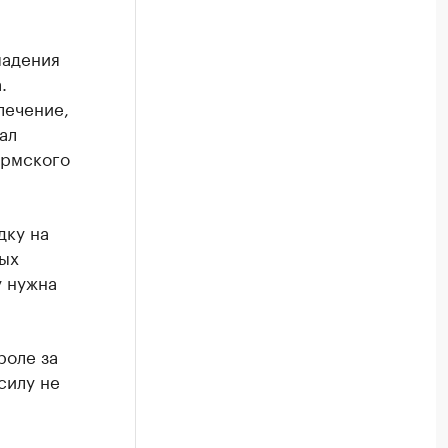
падения
.
лечение,
ал
ермского
дку на
мых
у нужна
роле за
силу не