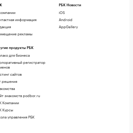
К
РБК Новости
компании
iOS
нтактная информация
Android
дакция
AppGallery
змещение рекламы
угие продукты РБК
лако для бизнеса
рпоративный регистратор
менов
стинг сайтов
г.решения
акомства
йт знакомств podbor.ru
К Компании
К Курсы
ола управления РБК