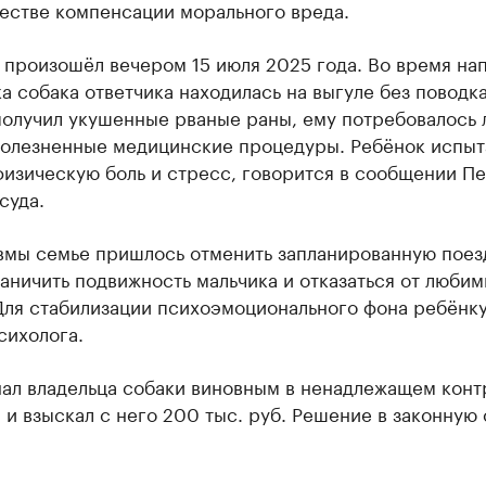
честве компенсации морального вреда.
 произошёл вечером 15 июля 2025 года. Во время на
а собака ответчика находилась на выгуле без поводка
получил укушенные рваные раны, ему потребовалось 
болезненные медицинские процедуры. Ребёнок испыт
физическую боль и стресс, говорится в сообщении П
суда.
авмы семье пришлось отменить запланированную поез
аничить подвижность мальчика и отказаться от люби
 Для стабилизации психоэмоционального фона ребёнк
сихолога.
нал владельца собаки виновным в ненадлежащем конт
и взыскал с него 200 тыс. руб. Решение в законную 