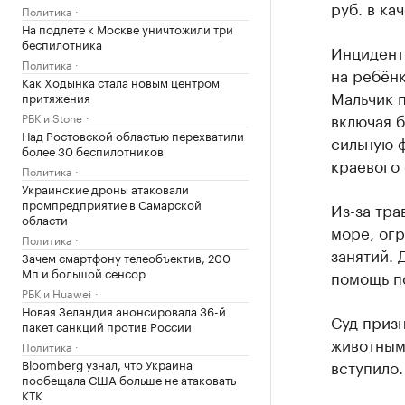
руб. в ка
Политика
На подлете к Москве уничтожили три
беспилотника
Инцидент
Политика
на ребёнк
Как Ходынка стала новым центром
Мальчик 
притяжения
включая 
РБК и Stone
Над Ростовской областью перехватили
сильную 
более 30 беспилотников
краевого 
Политика
Украинские дроны атаковали
промпредприятие в Самарской
Из-за тр
области
море, огр
Политика
занятий.
Зачем смартфону телеобъектив, 200
Мп и большой сенсор
помощь п
РБК и Huawei
Новая Зеландия анонсировала 36-й
Суд приз
пакет санкций против России
животным 
Политика
Bloomberg узнал, что Украина
вступило.
пообещала США больше не атаковать
КТК