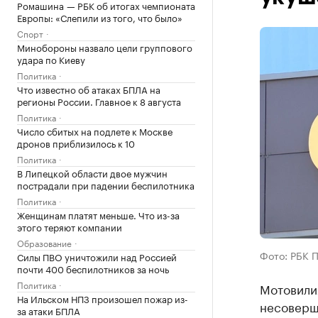
Ромашина — РБК об итогах чемпионата
Европы: «Слепили из того, что было»
Спорт
Минобороны назвало цели группового
удара по Киеву
Политика
Что известно об атаках БПЛА на
регионы России. Главное к 8 августа
Политика
Число сбитых на подлете к Москве
дронов приблизилось к 10
Политика
В Липецкой области двое мужчин
пострадали при падении беспилотника
Политика
Женщинам платят меньше. Что из-за
этого теряют компании
Образование
Фото: РБК 
Силы ПВО уничтожили над Россией
почти 400 беспилотников за ночь
Политика
Мотовили
На Ильском НПЗ произошел пожар из-
несоверше
за атаки БПЛА