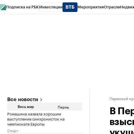
Подписка на РБК
Инвестиции
Мероприятия
Отрасли
Недви
РБК Курсы
РБК Life
Тренды
Визионеры
Национальные проекты
Горо
Спецпроекты СПб
Конференции СПб
Спецпроекты
Проверка конт
Пермский кр
Все новости
Пермь
Весь мир
В Пе
Ромашина назвала хорошим
выступление синхронисток на
взыск
чемпионате Европы
Спорт
укуш