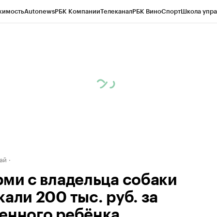
жимость
Autonews
РБК Компании
Телеканал
РБК Вино
Спорт
Школа упра
д
Стиль
Крипто
РБК Бизнес-среда
Дискуссионный клуб
Исследования
К
рагентов
Политика
Экономика
Бизнес
Технологии и медиа
Финансы
Рын
ай
рми с владельца собаки
али 200 тыс. руб. за
енного ребёнка