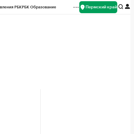
Пермский край
вления РБК
РБК Образование
редитные рейтинги
Франшизы
Газета
ок наличной валюты