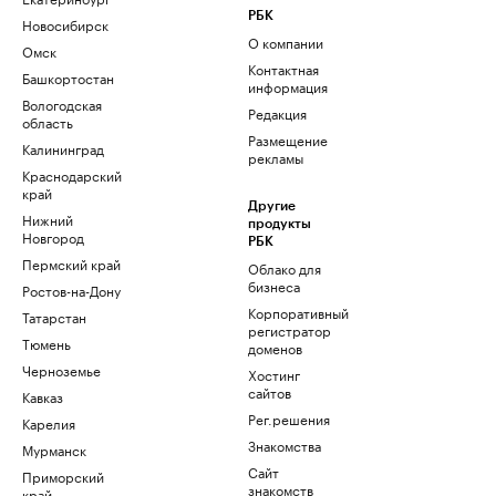
РБК
Новосибирск
О компании
Омск
Контактная
Башкортостан
информация
Вологодская
Редакция
область
Размещение
Калининград
рекламы
Краснодарский
край
Другие
Нижний
продукты
Новгород
РБК
Пермский край
Облако для
бизнеса
Ростов-на-Дону
Корпоративный
Татарстан
регистратор
Тюмень
доменов
Черноземье
Хостинг
сайтов
Кавказ
Рег.решения
Карелия
Знакомства
Мурманск
Сайт
Приморский
знакомств
край