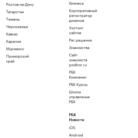
бизнеса
Ростов-на-Дону
Корпоративный
Татарстан
регистратор
Тюмень
доменов
Черноземье
Хостинг
сайтов
Кавказ
Рег.решения
Карелия
Знакомства
Мурманск
Сайт
Приморский
знакомств
край
podbor.ru
РБК
Компании
РБК Курсы
Школа
управления
РБК
РБК
Новости
iOS
Android