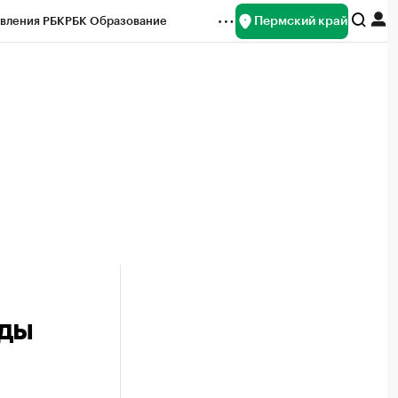
Пермский край
вления РБК
РБК Образование
редитные рейтинги
Франшизы
Газета
ок наличной валюты
нды