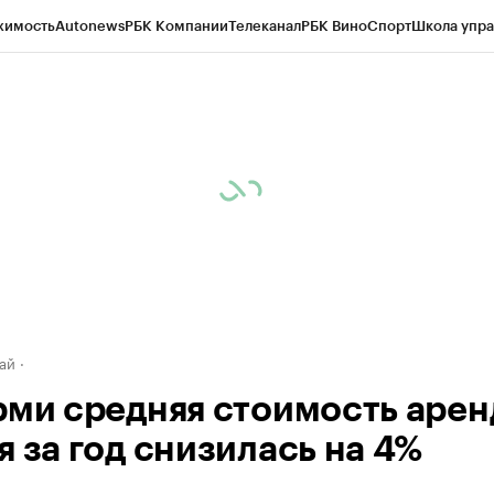
жимость
Autonews
РБК Компании
Телеканал
РБК Вино
Спорт
Школа упра
д
Стиль
Крипто
РБК Бизнес-среда
Дискуссионный клуб
Исследования
К
рагентов
Политика
Экономика
Бизнес
Технологии и медиа
Финансы
Рын
ай
рми средняя стоимость аре
я за год снизилась на 4%