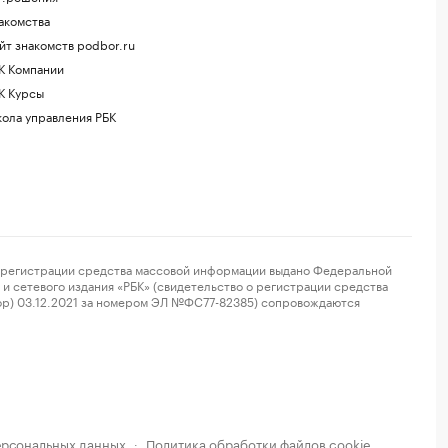
акомства
йт знакомств podbor.ru
К Компании
К Курсы
ола управления РБК
регистрации средства массовой информации выдано Федеральной
и сетевого издания «РБК» (свидетельство о регистрации средства
ор) 03.12.2021 за номером ЭЛ №ФС77-82385) сопровождаются
ерсональных данных
Политика обработки файлов cookie
·