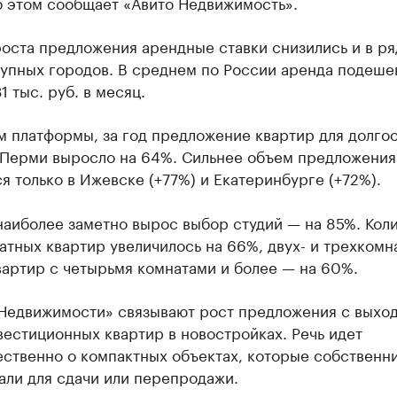
б этом сообщает «Авито Недвижимость».
оста предложения арендные ставки снизились и в ря
рупных городов. В среднем по России аренда подеше
1 тыс. руб. в месяц.
м платформы, за год предложение квартир для долго
 Перми выросло на 64%. Сильнее объем предложения
я только в Ижевске (+77%) и Екатеринбурге (+72%).
наиболее заметно вырос выбор студий — на 85%. Кол
тных квартир увеличилось на 66%, двух- и трехкомн
вартир с четырьмя комнатами и более — на 60%.
 Недвижимости» связывают рост предложения с выхо
естиционных квартир в новостройках. Речь идет
ственно о компактных объектах, которые собственн
али для сдачи или перепродажи.