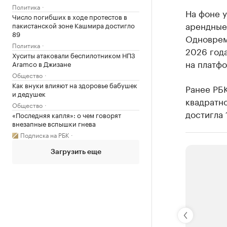
Политика
На фоне 
Число погибших в ходе протестов в
арендные 
пакистанской зоне Кашмира достигло
89
Одноврем
Политика
2026 год
Хуситы атаковали беспилотником НПЗ
на платф
Aramco в Джизане
Общество
Как внуки влияют на здоровье бабушек
Ранее РБ
и дедушек
квадратно
Общество
достигла 
«Последняя капля»: о чем говорят
внезапные вспышки гнева
Подписка на РБК
Загрузить еще