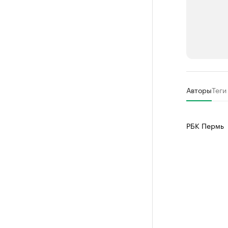
РБК Компан
Авторы
Теги
Крупней
Ознакомьтесь
РБК Пермь