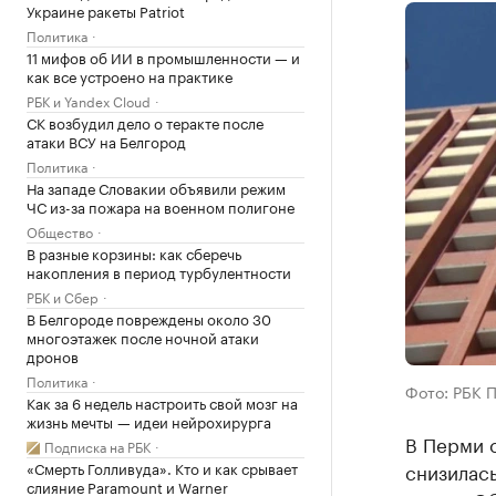
Украине ракеты Patriot
Политика
11 мифов об ИИ в промышленности — и
как все устроено на практике
РБК и Yandex Cloud
СК возбудил дело о теракте после
атаки ВСУ на Белгород
Политика
На западе Словакии объявили режим
ЧС из-за пожара на военном полигоне
Общество
В разные корзины: как сберечь
накопления в период турбулентности
РБК и Сбер
В Белгороде повреждены около 30
многоэтажек после ночной атаки
дронов
Политика
Фото: РБК 
Как за 6 недель настроить свой мозг на
жизнь мечты — идеи нейрохирурга
В Перми 
Подписка на РБК
«Смерть Голливуда». Кто и как срывает
снизилась
слияние Paramount и Warner