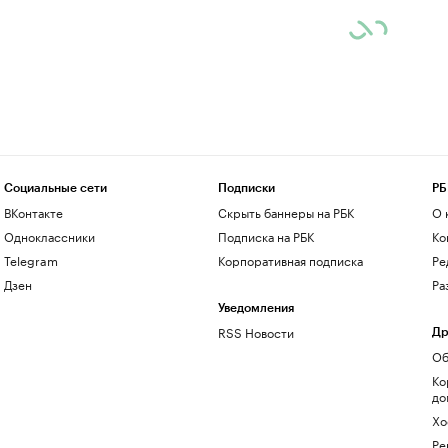
Социальные сети
Подписки
РБ
ВКонтакте
Скрыть баннеры на РБК
О 
Одноклассники
Подписка на РБК
Ко
Telegram
Корпоративная подписка
Ре
Дзен
Ра
Уведомления
RSS Новости
Др
Об
Ко
до
Хо
Ре