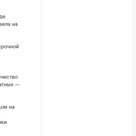
де
вела на
срочной
ичество
атных —
дом на
ики