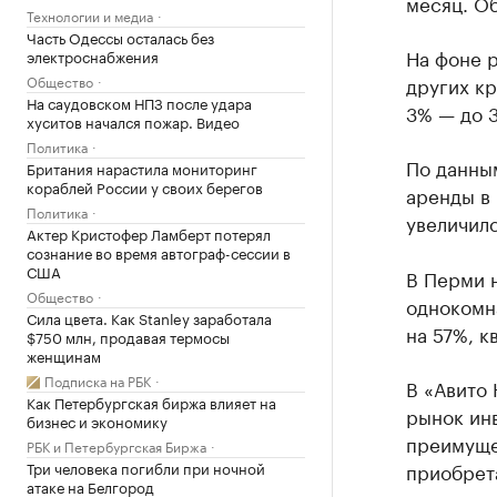
месяц. О
Технологии и медиа
Часть Одессы осталась без
На фоне р
электроснабжения
Общество
других к
На саудовском НПЗ после удара
3% — до 3
хуситов начался пожар. Видео
Политика
По данны
Британия нарастила мониторинг
кораблей России у своих берегов
аренды в
Политика
увеличилс
Актер Кристофер Ламберт потерял
сознание во время автограф-сессии в
США
В Перми 
Общество
однокомна
Сила цвета. Как Stanley заработала
на 57%, к
$750 млн, продавая термосы
женщинам
Подписка на РБК
В «Авито
Как Петербургская биржа влияет на
рынок инв
бизнес и экономику
преимуще
РБК и Петербургская Биржа
Три человека погибли при ночной
приобрет
атаке на Белгород