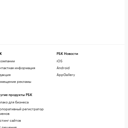
К
РБК Новости
компании
iOS
нтактная информация
Android
дакция
AppGallery
змещение рекламы
угие продукты РБК
лако для бизнеса
рпоративный регистратор
менов
стинг сайтов
г.решения