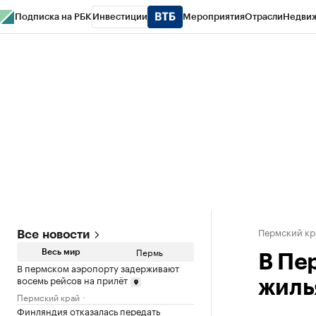
Подписка на РБК
Инвестиции
Мероприятия
Отрасли
Недви
РБК Курсы
РБК Life
Тренды
Визионеры
Национальные проекты
Горо
Спецпроекты СПб
Конференции СПб
Спецпроекты
Проверка конт
Пермский кр
Все новости
Пермь
Весь мир
В Пе
В пермском аэропорту задерживают
восемь рейсов на прилёт
жиль
Пермский край
Финляндия отказалась передать