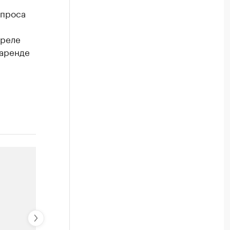
спроса
преле
 аренде