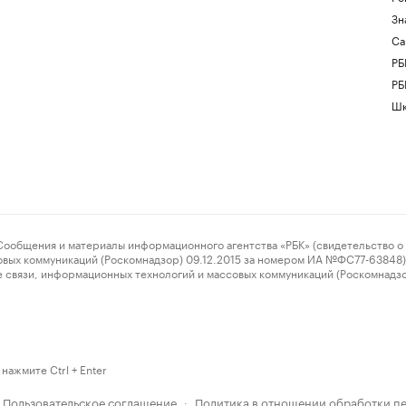
Зн
Са
РБ
РБ
Шк
ения и материалы информационного агентства «РБК» (свидетельство о 
овых коммуникаций (Роскомнадзор) 09.12.2015 за номером ИА №ФС77-63848) 
 связи, информационных технологий и массовых коммуникаций (Роскомнадз
нажмите Ctrl + Enter
Пользовательское соглашение
Политика в отношении обработки п
·