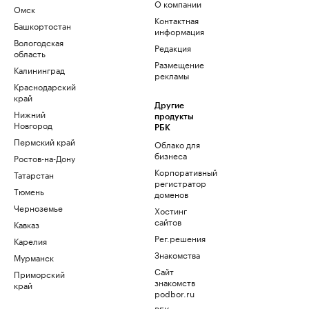
О компании
Омск
Контактная
Башкортостан
информация
Вологодская
Редакция
область
Размещение
Калининград
рекламы
Краснодарский
край
Другие
Нижний
продукты
Новгород
РБК
Пермский край
Облако для
бизнеса
Ростов-на-Дону
Корпоративный
Татарстан
регистратор
Тюмень
доменов
Черноземье
Хостинг
сайтов
Кавказ
Рег.решения
Карелия
Знакомства
Мурманск
Сайт
Приморский
знакомств
край
podbor.ru