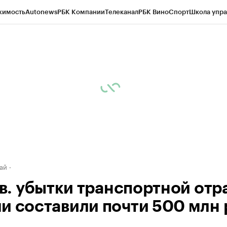
жимость
Autonews
РБК Компании
Телеканал
РБК Вино
Спорт
Школа упра
д
Стиль
Крипто
РБК Бизнес-среда
Дискуссионный клуб
Исследования
К
рагентов
Политика
Экономика
Бизнес
Технологии и медиа
Финансы
Рын
ай
 кв. убытки транспортной отр
и составили почти 500 млн 