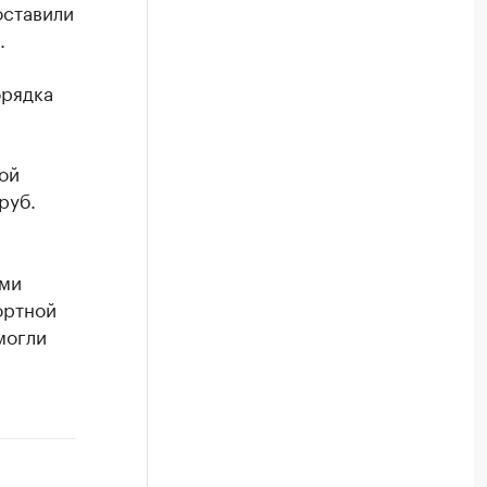
оставили
.
орядка
ой
руб.
рми
ортной
могли