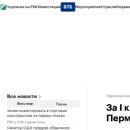
Подписка на РБК
Инвестиции
Мероприятия
Отрасли
Недви
РБК Курсы
РБК Life
Тренды
Визионеры
Национальные проекты
Горо
Спецпроекты СПб
Конференции СПб
Спецпроекты
Проверка конт
Пермский кр
Все новости
Пермь
Весь мир
За I
Зачем инвестировать в торговые
пространства на первых этажах
Перм
РБК и ПИК Серия плюс
Сенатор США предрек обеднение