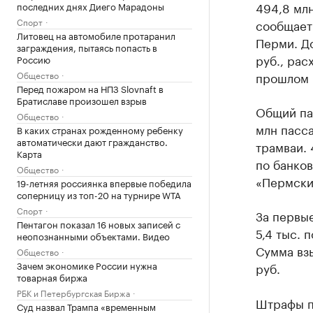
494,8 млн
последних днях Диего Марадоны
Спорт
сообщает
Литовец на автомобиле протаранил
Перми. Д
заграждения, пытаясь попасть в
руб., рас
Россию
Общество
прошлом 
Перед пожаром на НПЗ Slovnaft в
Братиславе произошел взрыв
Общий па
Общество
млн пасса
В каких странах рожденному ребенку
автоматически дают гражданство.
трамваи. 
Карта
по банков
Общество
«Пермский
19-летняя россиянка впервые победила
соперницу из топ-20 на турнире WTA
Спорт
За первы
Пентагон показал 16 новых записей с
5,4 тыс. 
неопознанными объектами. Видео
Сумма взы
Общество
Зачем экономике России нужна
руб.
товарная биржа
РБК и Петербургская Биржа
Штрафы п
Суд назвал Трампа «временным