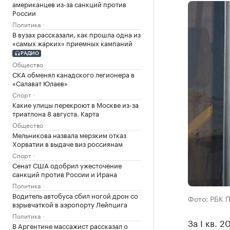
американцев из-за санкций против
России
Политика
В вузах рассказали, как прошла одна из
«самых жарких» приемных кампаний
РАДИО
Общество
СКА обменял канадского легионера в
«Салават Юлаев»
Спорт
Какие улицы перекроют в Москве из-за
триатлона 8 августа. Карта
Общество
Мельникова назвала мерзким отказ
Хорватии в выдаче виз россиянам
Спорт
Сенат США одобрил ужесточение
санкций против России и Ирана
Политика
Водитель автобуса сбил ногой дрон со
Фото: РБК 
взрывчаткой в аэропорту Лейпцига
Политика
За I кв. 
В Аргентине массажист рассказал о