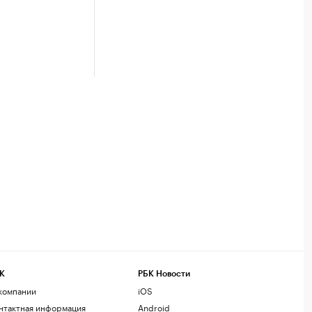
К
РБК Новости
компании
iOS
нтактная информация
Android