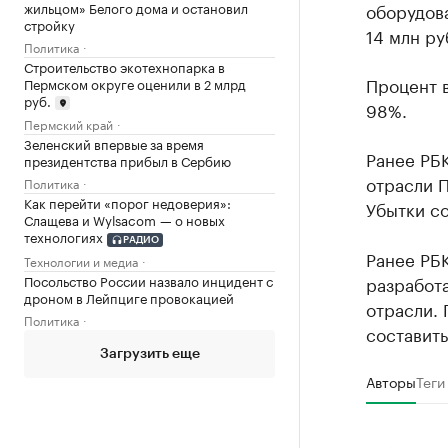
жильцом» Белого дома и остановил
оборудова
стройку
14 млн ру
Политика
Строительство экотехнопарка в
Процент 
Пермском округе оценили в 2 млрд
руб.
98%.
Пермский край
Зеленский впервые за время
Ранее РБ
президентства прибыл в Сербию
отрасли П
Политика
Как перейти «порог недоверия»:
Убытки со
Слащева и Wylsacom — о новых
технологиях
РАДИО
Ранее РБК
Технологии и медиа
Посольство России назвало инцидент с
разработ
дроном в Лейпциге провокацией
отрасли. 
Политика
составить
Загрузить еще
Авторы
Теги