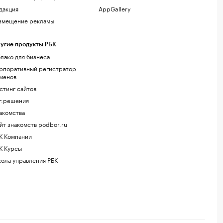
дакция
AppGallery
змещение рекламы
угие продукты РБК
лако для бизнеса
рпоративный регистратор
менов
стинг сайтов
г.решения
акомства
йт знакомств podbor.ru
К Компании
К Курсы
ола управления РБК