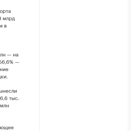
орта
3 млрд
м в
млн — на
 56,6% —
ение
ки.
вынесли
6,6 тыс.
 млн
ающее