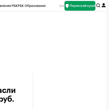
Пермский край
вления РБК
РБК Образование
редитные рейтинги
Франшизы
Газета
ок наличной валюты
асли
руб.