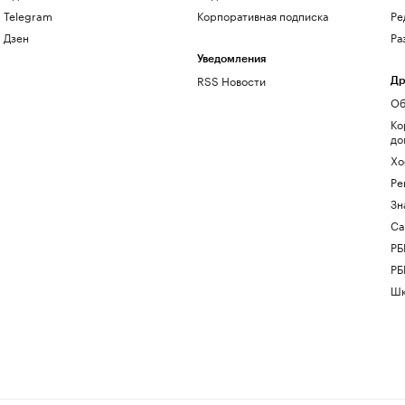
Telegram
Корпоративная подписка
Ре
Дзен
Ра
Уведомления
RSS Новости
Др
Об
Ко
до
Хо
Ре
Зн
Са
РБ
РБ
Шк