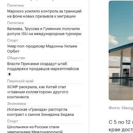
Политика
Марокко усилило контроль за границей
на фоне новых призывов к миграции
Политика
Валиева, Трусова и Гуменник получили
допуск ISU на международные турниры
Спорт
Умер поп-продюсер Мадонны Уильям
Орбит
Общество
Власти Прикамья создадут штаб
поддержки продавцов маркетплейсов
Пермский край
SCMP раскрыла, как Китай стал
«главным коллектором» другого
континента
Экономика
Фото: Ideog
Испанская «Гранада» расторгла
контракт с сыном Зинедина Зидана
С 5 по 12
Спорт
Школьники из России стали
крае дост
чемпионами Международной