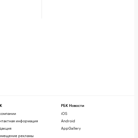
К
РБК Новости
компании
iOS
нтактная информация
Android
дакция
AppGallery
змещение рекламы