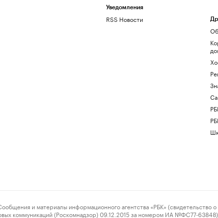
Уведомления
RSS Новости
Др
Об
Ко
до
Хо
Ре
Зн
Са
РБ
РБ
Шк
ения и материалы информационного агентства «РБК» (свидетельство о 
овых коммуникаций (Роскомнадзор) 09.12.2015 за номером ИА №ФС77-63848) 