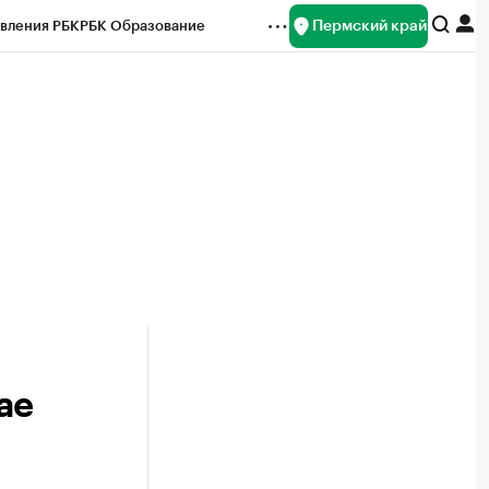
Пермский край
вления РБК
РБК Образование
редитные рейтинги
Франшизы
Газета
ок наличной валюты
ае