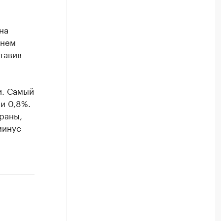
на
жнем
тавив
и. Самый
и 0,8%.
раны,
минус