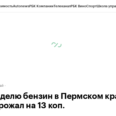
жимость
Autonews
РБК Компании
Телеканал
РБК Вино
Спорт
Школа упра
д
Стиль
Крипто
РБК Бизнес-среда
Дискуссионный клуб
Исследования
К
рагентов
Политика
Экономика
Бизнес
Технологии и медиа
Финансы
Рын
ай
еделю бензин в Пермском кр
рожал на 13 коп.