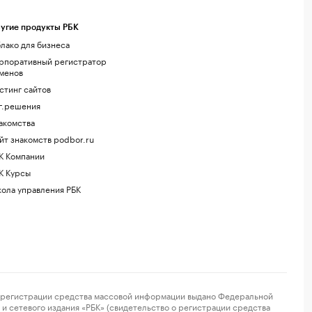
угие продукты РБК
лако для бизнеса
рпоративный регистратор
менов
стинг сайтов
г.решения
акомства
йт знакомств podbor.ru
К Компании
К Курсы
ола управления РБК
регистрации средства массовой информации выдано Федеральной
и сетевого издания «РБК» (свидетельство о регистрации средства