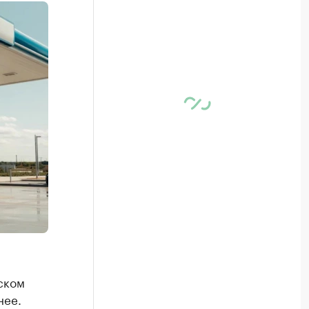
ском
нее.