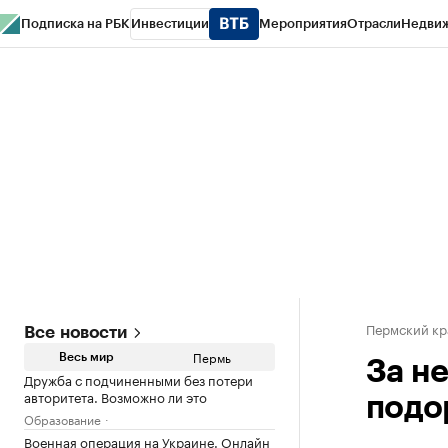
Подписка на РБК
Инвестиции
Мероприятия
Отрасли
Недви
РБК Курсы
РБК Life
Тренды
Визионеры
Национальные проекты
Горо
Спецпроекты СПб
Конференции СПб
Спецпроекты
Проверка конт
Пермский кр
Все новости
Пермь
Весь мир
За н
Дружба с подчиненными без потери
авторитета. Возможно ли это
подо
Образование
Военная операция на Украине. Онлайн