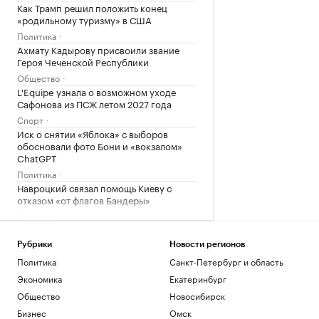
Как Трамп решил положить конец
«родильному туризму» в США
Политика
Ахмату Кадырову присвоили звание
Героя Чеченской Республики
Общество
L'Equipe узнала о возможном уходе
Сафонова из ПСЖ летом 2027 года
Спорт
Иск о снятии «Яблока» с выборов
обосновали фото Бони и «вокзалом»
ChatGPT
Политика
Навроцкий связал помощь Киеву с
отказом «от флагов Бандеры»
Политика
Загрузить еще
Рубрики
Новости регионов
Политика
Санкт-Петербург и область
Экономика
Екатеринбург
Общество
Новосибирск
Бизнес
Омск