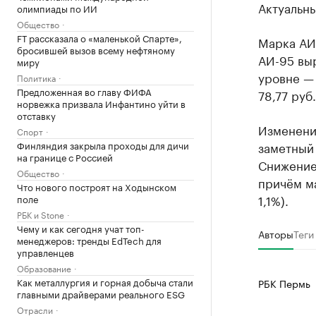
Актуальны
олимпиады по ИИ
Общество
FT рассказала о «маленькой Спарте»,
Марка АИ-
бросившей вызов всему нефтяному
АИ-95 выр
миру
уровне — 
Политика
Предложенная во главу ФИФА
78,77 руб.
норвежка призвала Инфантино уйти в
отставку
Изменени
Спорт
Финляндия закрыла проходы для дичи
заметный 
на границе с Россией
Снижение 
Общество
причём м
Что нового построят на Ходынском
1,1%).
поле
РБК и Stone
Чему и как сегодня учат топ-
Авторы
Теги
менеджеров: тренды EdTech для
управленцев
Образование
Как металлургия и горная добыча стали
РБК Пермь
главными драйверами реального ESG
Отрасли