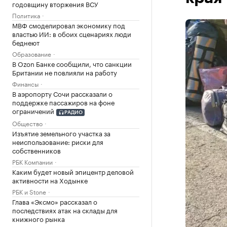
годовщину вторжения ВСУ
Политика
МВФ смоделировал экономику под
властью ИИ: в обоих сценариях люди
беднеют
Образование
В Ozon Банке сообщили, что санкции
Британии не повлияли на работу
Финансы
В аэропорту Сочи рассказали о
поддержке пассажиров на фоне
ограничений
РАДИО
Общество
Изъятие земельного участка за
неиспользование: риски для
собственников
РБК Компании
Каким будет новый эпицентр деловой
активности на Ходынке
РБК и Stone
Глава «Эксмо» рассказал о
последствиях атак на склады для
книжного рынка