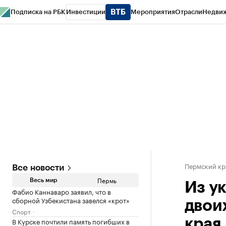
Подписка на РБК
Инвестиции
Мероприятия
Отрасли
Недви
РБК Курсы
РБК Life
Тренды
Визионеры
Национальные проекты
Горо
Спецпроекты СПб
Конференции СПб
Спецпроекты
Проверка конт
Пермский кр
Все новости
Пермь
Весь мир
Из у
Фабио Каннаваро заявил, что в
сборной Узбекистана завелся «крот»
двои
Спорт
В Курске почтили память погибших в
края