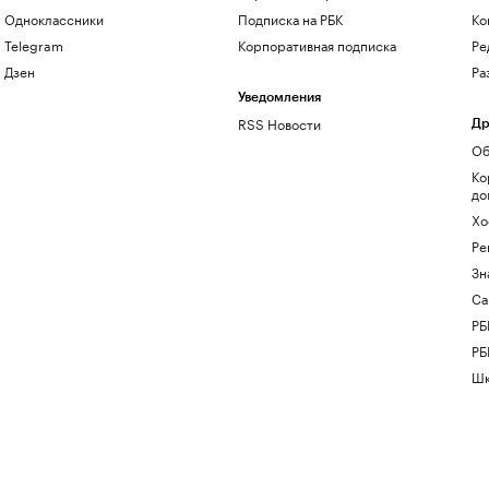
Одноклассники
Подписка на РБК
Ко
Telegram
Корпоративная подписка
Ре
Дзен
Ра
Уведомления
RSS Новости
Др
Об
Ко
до
Хо
Ре
Зн
Са
РБ
РБ
Шк