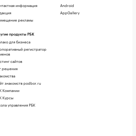
нтактная информация
Android
дакция
AppGallery
змещение рекламы
угие продукты РБК
лако для бизнеса
рпоративный регистратор
менов
стинг сайтов
г.решения
акомства
йт знакомств podbor.ru
К Компании
К Курсы
ола управления РБК