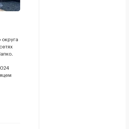
 округа
сетях
апко.
2024
сяцем