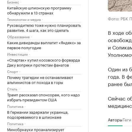
Бизнес
Китайскую шпионскую программу
обнаружили в 13 странах
Фото: РБК 
Технологии и медиа
Руководителю тоже нужно планировать
развитие. 4 шага, как это сделать
В ходе о
Образование
освобожд
Какие дивиденды выплатит «Яндекс» за
и Соликам
первое полугодие
Уполномо
Инвестиции
«Спартак» купил косовского форварда
Даку вопреки протестам фанатов
Один из б
Спорт
года. В ф
Почему трагедии не останавливают
альпинистов от похода в горы
ранее был
Стиль
Трамп рассказал спонсорам, кого надо
Сейчас об
избрать президентом США
медицинс
Политика
В Германии задержали украинца,
подозреваемого в шпионаже
Авторы
Теги
Политика
Минобрнауки проанализирует