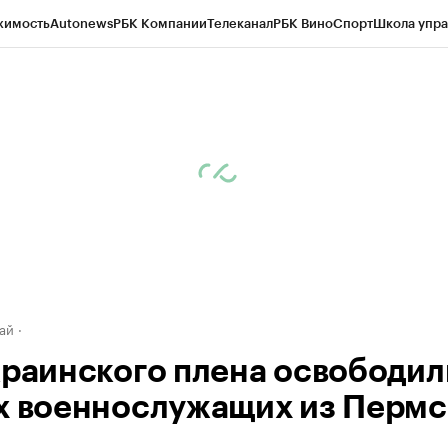
жимость
Autonews
РБК Компании
Телеканал
РБК Вино
Спорт
Школа упра
д
Стиль
Крипто
РБК Бизнес-среда
Дискуссионный клуб
Исследования
К
рагентов
Политика
Экономика
Бизнес
Технологии и медиа
Финансы
Рын
ай
краинского плена освободил
х военнослужащих из Пермс