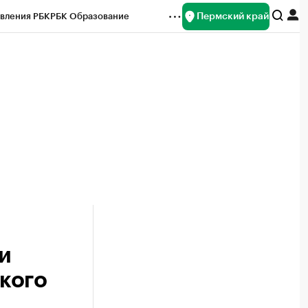
Пермский край
вления РБК
РБК Образование
редитные рейтинги
Франшизы
Газета
ок наличной валюты
и
кого