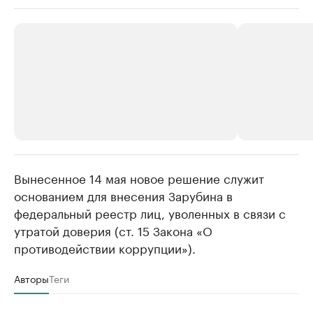
Вынесенное 14 мая новое решение служит
РБК Компании
РБК Компании
основанием для внесения Зарубина в
Крупные организации в
Крупнейшие
федеральный реестр лиц, уволенных в связи с
нефтегазовой промышленности
недвижимос
утратой доверия (ст. 15 Закона «О
Найдите и проверьте данные в каталоге
Посмотрите данные
противодействии коррупции»).
Авторы
Теги