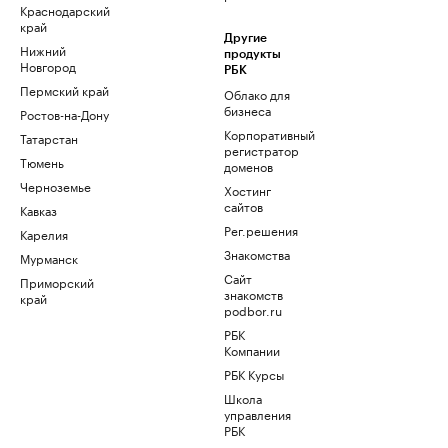
Краснодарский
край
Другие
Нижний
продукты
Новгород
РБК
Пермский край
Облако для
бизнеса
Ростов-на-Дону
Корпоративный
Татарстан
регистратор
Тюмень
доменов
Черноземье
Хостинг
сайтов
Кавказ
Рег.решения
Карелия
Знакомства
Мурманск
Сайт
Приморский
знакомств
край
podbor.ru
РБК
Компании
РБК Курсы
Школа
управления
РБК