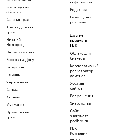
информация
Вологодская
Редакция
область
Размещение
Калининград
рекламы
Краснодарский
край
Другие
Нижний
продукты
Новгород
РБК
Пермский край
Облако для
бизнеса
Ростов-на-Дону
Корпоративный
Татарстан
регистратор
Тюмень
доменов
Черноземье
Хостинг
сайтов
Кавказ
Рег.решения
Карелия
Знакомства
Мурманск
Сайт
Приморский
знакомств
край
podbor.ru
РБК
Компании