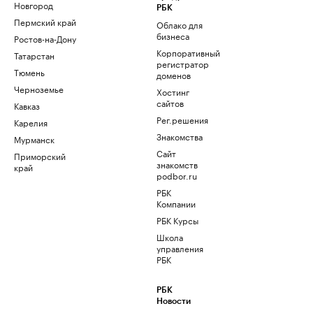
Новгород
РБК
Пермский край
Облако для
бизнеса
Ростов-на-Дону
Корпоративный
Татарстан
регистратор
Тюмень
доменов
Черноземье
Хостинг
сайтов
Кавказ
Рег.решения
Карелия
Знакомства
Мурманск
Сайт
Приморский
знакомств
край
podbor.ru
РБК
Компании
РБК Курсы
Школа
управления
РБК
РБК
Новости