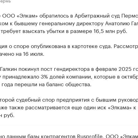
Пермь
 ООО «Элкам» обратилось в Арбитражный суд Пермс
ком к бывшему генеральному директору Анатолию Гал
требует взыскать убытки в размере 16,5 млн руб.
ия о споре опубликована в картотеке суда. Рассмот
ачено на 16 июля.
Галкин покинул пост гендиректора в феврале 2025 го
у принадлежало 3% долей компании, которые в октяб
 года перешли на баланс общества.
второй судебный спор предприятия с бывшим руково
же также рассматривается еще один иск «Элкама» к 
н руб.
но данным базы контрагентов Rusprofile, ООО «Элка