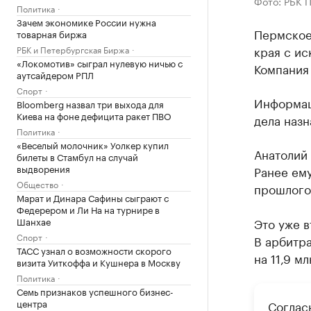
Фото: РБК 
Политика
Зачем экономике России нужна
Пермское
товарная биржа
края с ис
РБК и Петербургская Биржа
«Локомотив» сыграл нулевую ничью с
Компания 
аутсайдером РПЛ
Спорт
Информац
Bloomberg назвал три выхода для
Киева на фоне дефицита ракет ПВО
дела назн
Политика
«Веселый молочник» Уолкер купил
Анатолий 
билеты в Стамбул на случай
выдворения
Ранее ем
Общество
прошлого
Марат и Динара Сафины сыграют с
Федерером и Ли На на турнире в
Шанхае
Это уже 
Спорт
В арбитра
ТАСС узнал о возможности скорого
на 11,9 мл
визита Уиткоффа и Кушнера в Москву
Политика
Семь признаков успешного бизнес-
центра
Соглас