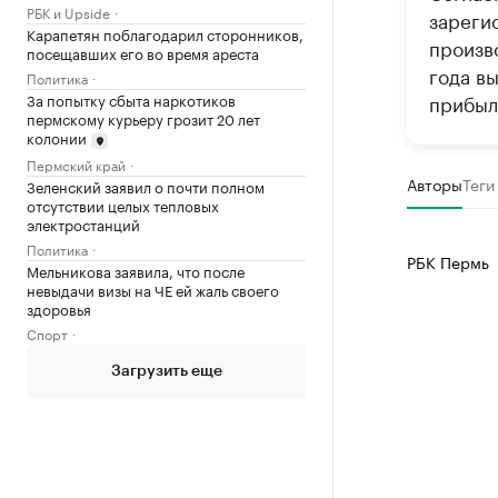
РБК и Upside
зареги
Карапетян поблагодарил сторонников,
произв
посещавших его во время ареста
года вы
Политика
За попытку сбыта наркотиков
прибыль
пермскому курьеру грозит 20 лет
колонии
Пермский край
Авторы
Теги
Зеленский заявил о почти полном
отсутствии целых тепловых
электростанций
Политика
РБК Пермь
Мельникова заявила, что после
невыдачи визы на ЧЕ ей жаль своего
здоровья
Спорт
Загрузить еще