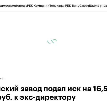
жимость
Autonews
РБК Компании
Телеканал
РБК Вино
Спорт
Школа упра
д
Стиль
Крипто
РБК Бизнес-среда
Дискуссионный клуб
Исследования
К
рагентов
Политика
Экономика
Бизнес
Технологии и медиа
Финансы
Рын
ай
ский завод подал иск на 16,
руб. к экс-директору