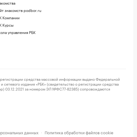
акомства
йт знакомств podbor.ru
К Компании
К Курсы
ола управления РБК
регистрации средства массовой информации выдано Федеральной
и сетевого издания «РБК» (свидетельство о регистрации средства
ор) 03.12.2021 за номером ЭЛ №ФС77-82385) сопровождаются
ерсональных данных
Политика обработки файлов cookie
·