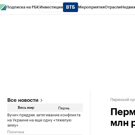
Подписка на РБК
Инвестиции
Мероприятия
Отрасли
Недви
РБК Курсы
РБК Life
Тренды
Визионеры
Национальные проекты
Горо
Спецпроекты СПб
Конференции СПб
Спецпроекты
Проверка конт
Пермский кр
Все новости
Пермь
Весь мир
Перм
Вучич предрек затягивание конфликта
на Украине на еще одну «тяжелую
млн 
зиму»
Политика