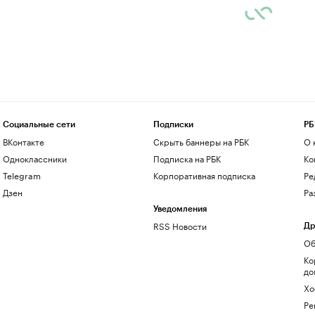
Социальные сети
Подписки
РБ
ВКонтакте
Скрыть баннеры на РБК
О 
Одноклассники
Подписка на РБК
Ко
Telegram
Корпоративная подписка
Ре
Дзен
Ра
Уведомления
RSS Новости
Др
Об
Ко
до
Хо
Ре