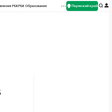
Пермский край
вления РБК
РБК Образование
редитные рейтинги
Франшизы
Газета
ок наличной валюты
5