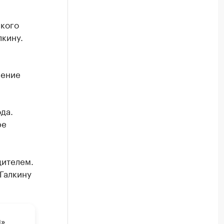
кого
кину.
рение
да.
ре
дителем.
Галкину
м»