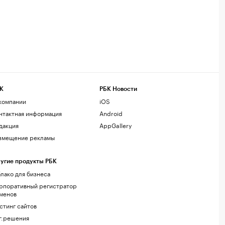
К
РБК Новости
компании
iOS
нтактная информация
Android
дакция
AppGallery
змещение рекламы
угие продукты РБК
лако для бизнеса
рпоративный регистратор
менов
стинг сайтов
г.решения