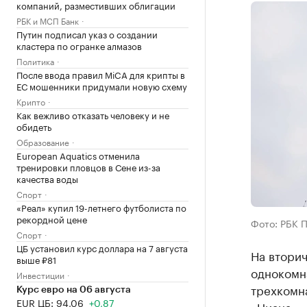
компаний, разместивших облигации
РБК и МСП Банк
Путин подписал указ о создании
кластера по огранке алмазов
Политика
После ввода правил MiCA для крипты в
ЕС мошенники придумали новую схему
Крипто
Как вежливо отказать человеку и не
обидеть
Образование
European Aquatics отменила
тренировки пловцов в Сене из-за
качества воды
Спорт
«Реал» купил 19-летнего футболиста по
рекордной цене
Фото: РБК 
Спорт
ЦБ установил курс доллара на 7 августа
На вторич
выше ₽81
однокомна
Инвестиции
трехкомна
Курс евро на 06 августа
EUR ЦБ: 94,06
+0,87
«Циана».