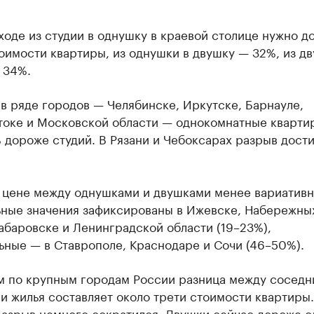
оде из студии в однушку в краевой столице нужно д
оимости квартиры, из однушки в двушку — 32%, из дв
 34%.
в ряде городов — Челябинске, Иркутске, Барнауле,
токе и Московской области — однокомнатные кварти
 дороже студий. В Рязани и Чебоксарах разрыв дости
в цене между однушками и двушками менее вариативн
ные значения зафиксированы в Ижевске, Набережны
абаровске и Ленинградской области (19–23%),
ьные — в Ставрополе, Краснодаре и Сочи (46–50%).
м по крупным городам России разница между сосед
 жилья составляет около трети стоимости квартиры.
 разрыв немного сократился. Двушки сейчас дороже 