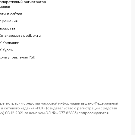
рпоративный регистратор
менов
стинг сайтов
г.решения
акомства
йт знакомств podbor.ru
К Компании
К Курсы
ола управления РБК
регистрации средства массовой информации выдано Федеральной
и сетевого издания «РБК» (свидетельство о регистрации средства
ор) 03.12.2021 за номером ЭЛ №ФС77-82385) сопровождаются