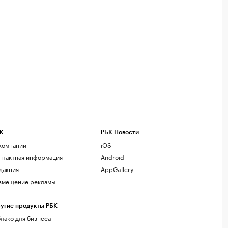
К
РБК Новости
компании
iOS
нтактная информация
Android
дакция
AppGallery
змещение рекламы
угие продукты РБК
лако для бизнеса