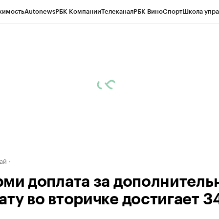
жимость
Autonews
РБК Компании
Телеканал
РБК Вино
Спорт
Школа упра
д
Стиль
Крипто
РБК Бизнес-среда
Дискуссионный клуб
Исследования
К
рагентов
Политика
Экономика
Бизнес
Технологии и медиа
Финансы
Рын
ай
рми доплата за дополнитель
ату во вторичке достигает 3