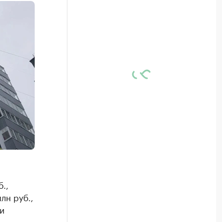
.,
лн руб.,
и