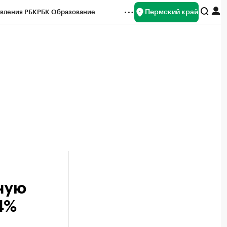
Пермский край
вления РБК
РБК Образование
редитные рейтинги
Франшизы
Газета
ок наличной валюты
ную
4%