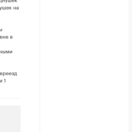
вушек на
ы
ене в
тными
переезд
и 1