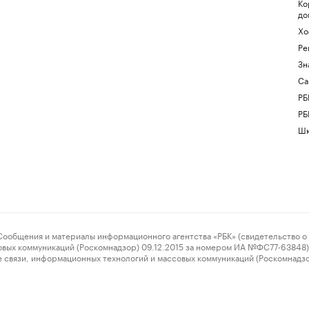
Ко
до
Хо
Ре
Зн
Са
РБ
РБ
Шк
ения и материалы информационного агентства «РБК» (свидетельство о 
овых коммуникаций (Роскомнадзор) 09.12.2015 за номером ИА №ФС77-63848) 
 связи, информационных технологий и массовых коммуникаций (Роскомнадз