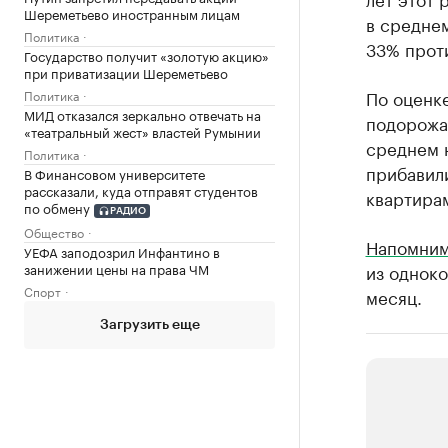
Шереметьево иностранным лицам
в среднем
Политика
33% проти
Государство получит «золотую акцию»
при приватизации Шереметьево
По оценке
Политика
МИД отказался зеркально отвечать на
подорожа
«театральный жест» властей Румынии
среднем 
Политика
прибавил
В Финансовом университете
рассказали, куда отправят студентов
квартирам
по обмену
РАДИО
Общество
Напомни
УЕФА заподозрил Инфантино в
занижении цены на права ЧМ
из одноко
Спорт
месяц.
Загрузить еще