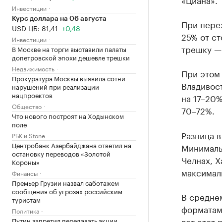
Инвестиции
Курс доллара на 06 августа
При перех
USD ЦБ: 81,41
+0,48
25% от ст
Инвестиции
трешку —
В Москве на торги выставили палаты
допетровской эпохи дешевле трешки
Недвижимость
При этом 
Прокуратура Москвы выявила сотни
Владивос
нарушений при реализации
нацпроектов
на 17–20%
Общество
70–72%.
Что нового построят на Ходынском
поле
Разница 
РБК и Stone
Центробанк Азербайджана ответил на
Минималь
остановку переводов «Золотой
Челнах, Х
Короны»
максимал
Финансы
Премьер Грузии назвал саботажем
сообщения об угрозах российским
В средне
туристам
форматами
Политика
лет этот
Путин запретил передавать акции