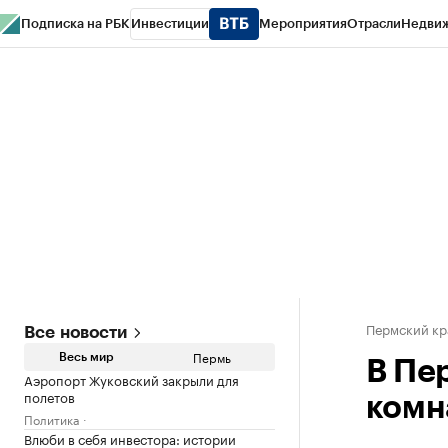
Подписка на РБК
Инвестиции
Мероприятия
Отрасли
Недви
РБК Курсы
РБК Life
Тренды
Визионеры
Национальные проекты
Горо
Спецпроекты СПб
Конференции СПб
Спецпроекты
Проверка конт
Пермский кр
Все новости
Пермь
Весь мир
В Пе
Аэропорт Жуковский закрыли для
полетов
комн
Политика
Влюби в себя инвестора: истории