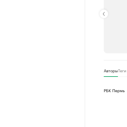
РБК Компан
Авторы
Теги
Крупные
Найдите и про
РБК Пермь