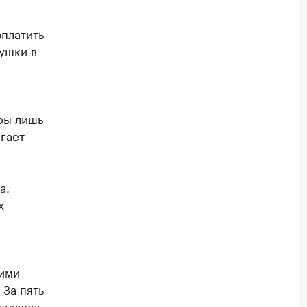
оплатить
ушки в
ры лишь
гает
а.
х
ними
 За пять
однушек