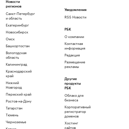
Новости
регионов
Уведомления
Санкт-Петербург
RSS Новости
и область
Екатеринбург
РБК
Новосибирск
О компании
Омск
Контактная
Башкортостан
информация
Вологодская
Редакция
область
Размещение
Калининград
рекламы
Краснодарский
край
Другие
Нижний
продукты
Новгород
РБК
Пермский край
Облако для
бизнеса
Ростов-на-Дону
Корпоративный
Татарстан
регистратор
Тюмень
доменов
Черноземье
Хостинг
сайтов
Кавказ