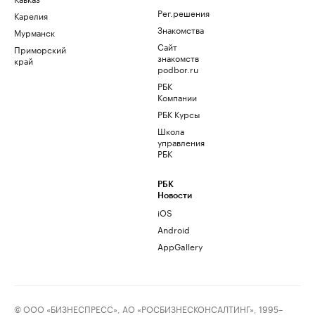
Рег.решения
Карелия
Знакомства
Мурманск
Сайт
Приморский
знакомств
край
podbor.ru
РБК
Компании
РБК Курсы
Школа
управления
РБК
РБК
Новости
iOS
Android
AppGallery
© ООО «БИЗНЕСПРЕСС», АО «РОСБИЗНЕСКОНСАЛТИНГ», 1995–