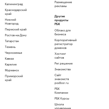
Размещение
Калининград
рекламы
Краснодарский
край
Другие
Нижний
продукты
Новгород
РБК
Пермский край
Облако для
бизнеса
Ростов-на-Дону
Корпоративный
Татарстан
регистратор
Тюмень
доменов
Черноземье
Хостинг
сайтов
Кавказ
Рег.решения
Карелия
Знакомства
Мурманск
Сайт
Приморский
знакомств
край
podbor.ru
РБК
Компании
РБК Курсы
Школа
управления