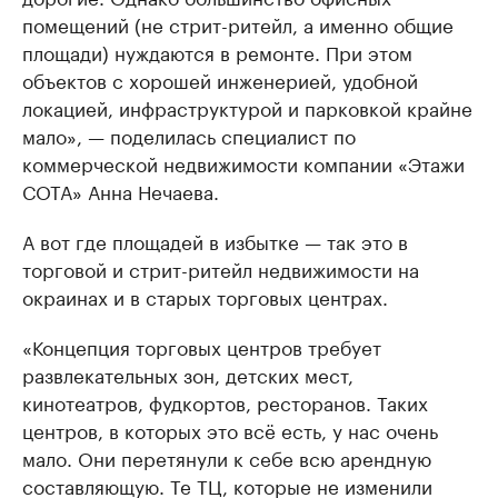
помещений (не стрит-ритейл, а именно общие
нефтегазовой промышленности
недвижимос
площади) нуждаются в ремонте. При этом
Найдите и проверьте данные в каталоге
Посмотрите данные
объектов с хорошей инженерией, удобной
локацией, инфраструктурой и парковкой крайне
мало», — поделилась специалист по
коммерческой недвижимости компании «Этажи
СОТА» Анна Нечаева.
А вот где площадей в избытке — так это в
торговой и стрит-ритейл недвижимости на
окраинах и в старых торговых центрах.
«Концепция торговых центров требует
развлекательных зон, детских мест,
кинотеатров, фудкортов, ресторанов. Таких
центров, в которых это всё есть, у нас очень
мало. Они перетянули к себе всю арендную
составляющую. Те ТЦ, которые не изменили