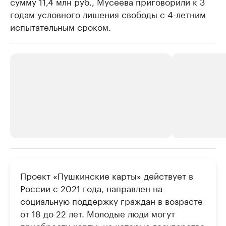
сумму 11,4 млн руб., Мусеева приговорили к 3
годам условного лишения свободы с 4-летним
испытательным сроком.
РБК Компании
РБК Компании
Проект «Пушкинские карты» действует в
Крупнейшие производители и
Страховые к
России с 2021 года, направлен на
продавцы медийной продукции
присутствую
социальную поддержку граждан в возрасте
Ознакомьтесь с информацией в каталоге
Посмотрите в ката
от 18 до 22 лет. Молодые люди могут
приобрести карты, на которые государство