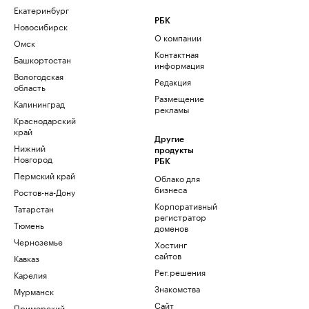
Екатеринбург
РБК
Новосибирск
О компании
Омск
Контактная
Башкортостан
информация
Вологодская
Редакция
область
Размещение
Калининград
рекламы
Краснодарский
край
Другие
Нижний
продукты
Новгород
РБК
Пермский край
Облако для
бизнеса
Ростов-на-Дону
Корпоративный
Татарстан
регистратор
Тюмень
доменов
Черноземье
Хостинг
сайтов
Кавказ
Рег.решения
Карелия
Знакомства
Мурманск
Сайт
Приморский