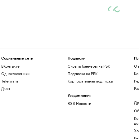
Социальные сети
Подписки
РБ
ВКонтакте
Скрыть баннеры на РБК
О 
Одноклассники
Подписка на РБК
Ко
Telegram
Корпоративная подписка
Ре
Дзен
Ра
Уведомления
RSS Новости
Др
Об
Ко
до
Хо
Ре