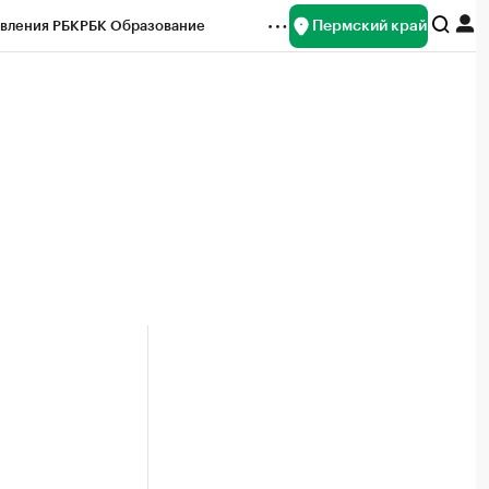
Пермский край
вления РБК
РБК Образование
редитные рейтинги
Франшизы
Газета
ок наличной валюты