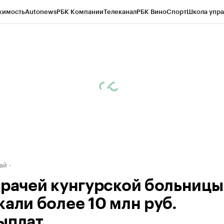
жимость
Autonews
РБК Компании
Телеканал
РБК Вино
Спорт
Школа упра
д
Стиль
Крипто
РБК Бизнес-среда
Дискуссионный клуб
Исследования
К
рагентов
Политика
Экономика
Бизнес
Технологии и медиа
Финансы
Рын
ай
врачей кунгурской больницы
кали более 10 млн руб.
ыплат