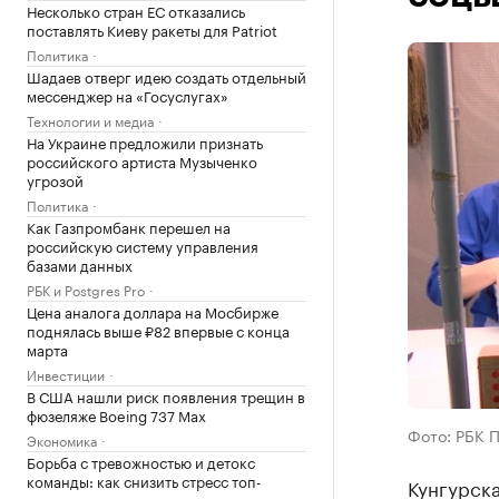
Несколько стран ЕС отказались
поставлять Киеву ракеты для Patriot
Политика
Шадаев отверг идею создать отдельный
мессенджер на «Госуслугах»
Технологии и медиа
На Украине предложили признать
российского артиста Музыченко
угрозой
Политика
Как Газпромбанк перешел на
российскую систему управления
базами данных
РБК и Postgres Pro
Цена аналога доллара на Мосбирже
поднялась выше ₽82 впервые с конца
марта
Инвестиции
В США нашли риск появления трещин в
фюзеляже Boeing 737 Max
Фото: РБК 
Экономика
Борьба с тревожностью и детокс
команды: как снизить стресс топ-
Кунгурск
менеджеров