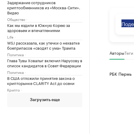
Задержание сотрудников
криптообменников из «Москва-Сити».
Видео
Общество
Поде
Как мы ездили в Южную Корею за
здоровьем и впечатлениями
Life
WSJ рассказала, как утечки о нехватке
боеприпасов «сводят с ума» Трампа
Авторы
Теги
Политика
Глава Тувы Ховалыг включил Нарусову в
список кандидатов в Совет Федерации
Политика
РБК Пермь
В США отложили принятие закона о
крипторынке CLARITY Act до осени
Крипто
Загрузить еще