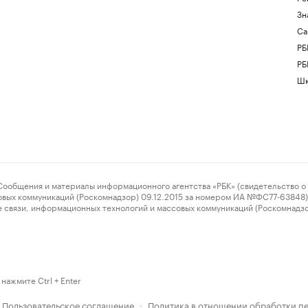
Зн
Са
РБ
РБ
Шк
ения и материалы информационного агентства «РБК» (свидетельство о 
овых коммуникаций (Роскомнадзор) 09.12.2015 за номером ИА №ФС77-63848) 
 связи, информационных технологий и массовых коммуникаций (Роскомнадз
нажмите Ctrl + Enter
Пользовательское соглашение
Политика в отношении обработки п
·