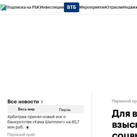
Подписка на РБК
Инвестиции
Мероприятия
Отрасли
Недви
РБК Курсы
РБК Life
Тренды
Визионеры
Национальные проекты
Горо
Спецпроекты СПб
Конференции СПб
Спецпроекты
Проверка конт
Пермский кр
Все новости
Пермь
Весь мир
Для 
Арбитраж принял новый иск о
банкротстве «Кама Шиппинг» на 65,7
взыс
млн руб.
Пермский край
соцв