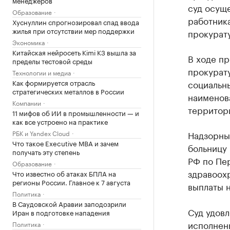
суд осуще
Образование
работник
Хуснуллин спрогнозировал спад ввода
жилья при отсутствии мер поддержки
прокурат
Экономика
Китайская нейросеть Kimi K3 вышла за
В ходе п
пределы тестовой среды
прокурату
Технологии и медиа
Как формируется отрасль
социальны
стратегических металлов в России
наименов
Компании
территори
11 мифов об ИИ в промышленности — и
как все устроено на практике
РБК и Yandex Cloud
Надзорный
Что такое Executive MBA и зачем
больницу
получать эту степень
РФ по Пе
Образование
здравоох
Что известно об атаках БПЛА на
регионы России. Главное к 7 августа
выплаты н
Политика
В Саудовской Аравии заподозрили
Суд удов
Иран в подготовке нападения
исполнен
Политика