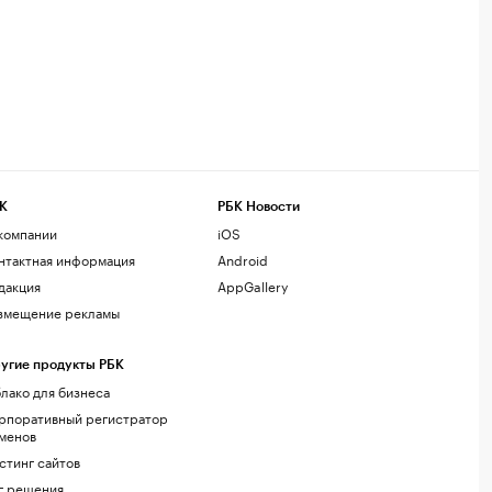
К
РБК Новости
компании
iOS
нтактная информация
Android
дакция
AppGallery
змещение рекламы
угие продукты РБК
лако для бизнеса
рпоративный регистратор
менов
стинг сайтов
г.решения