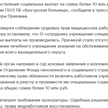
ствления социальных выплат на сумму более 10 млн 
ам ГБУЗ ПК «Кунгурская больница», сообщили в прес
уры Прикамья.
роверки соблюдения трудовых прав медицинских раб
ра установила, что 51 сотруднику учреждения специ
е выплаты не производились. Причиной стало отсутс
ании лечебного учреждения указания на обслуживан
и всего муниципального округа.
 орган направил в суд исковые заявления о возложе
 и Отделение Фонда пенсионного и социального стра
рмскому краю обязанности включить работников учр
ранения в реестр и произвести им специальные соци
а общую сумму более 10 млн руб.
летворил требования прокуратуры. Судебные решени
ы, права медработников восстановлены.