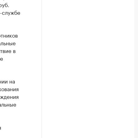
руб.
с-службе
отников
альные
твие в
ие
нии на
хования
еждения
альные
я