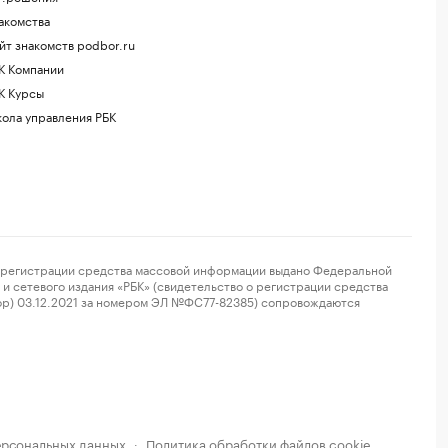
акомства
йт знакомств podbor.ru
К Компании
К Курсы
ола управления РБК
регистрации средства массовой информации выдано Федеральной
и сетевого издания «РБК» (свидетельство о регистрации средства
ор) 03.12.2021 за номером ЭЛ №ФС77-82385) сопровождаются
ерсональных данных
Политика обработки файлов cookie
·