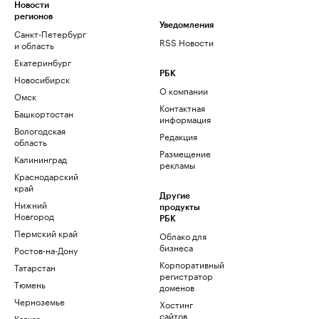
Новости
регионов
Уведомления
Санкт-Петербург
RSS Новости
и область
Екатеринбург
РБК
Новосибирск
О компании
Омск
Контактная
Башкортостан
информация
Вологодская
Редакция
область
Размещение
Калининград
рекламы
Краснодарский
край
Другие
Нижний
продукты
Новгород
РБК
Пермский край
Облако для
бизнеса
Ростов-на-Дону
Корпоративный
Татарстан
регистратор
Тюмень
доменов
Черноземье
Хостинг
сайтов
Кавказ