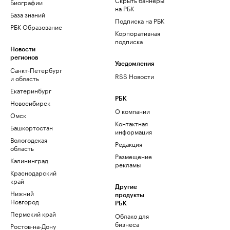
Биографии
на РБК
База знаний
Подписка на РБК
РБК Образование
Корпоративная
подписка
Новости
регионов
Уведомления
Санкт-Петербург
RSS Новости
и область
Екатеринбург
РБК
Новосибирск
О компании
Омск
Контактная
Башкортостан
информация
Вологодская
Редакция
область
Размещение
Калининград
рекламы
Краснодарский
край
Другие
Нижний
продукты
Новгород
РБК
Пермский край
Облако для
бизнеса
Ростов-на-Дону