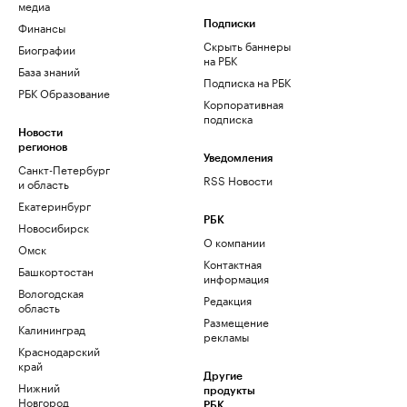
медиа
Финансы
Подписки
Скрыть баннеры
Биографии
на РБК
База знаний
Подписка на РБК
РБК Образование
Корпоративная
подписка
Новости
регионов
Уведомления
Санкт-Петербург
RSS Новости
и область
Екатеринбург
РБК
Новосибирск
О компании
Омск
Контактная
Башкортостан
информация
Вологодская
Редакция
область
Размещение
Калининград
рекламы
Краснодарский
край
Другие
Нижний
продукты
Новгород
РБК