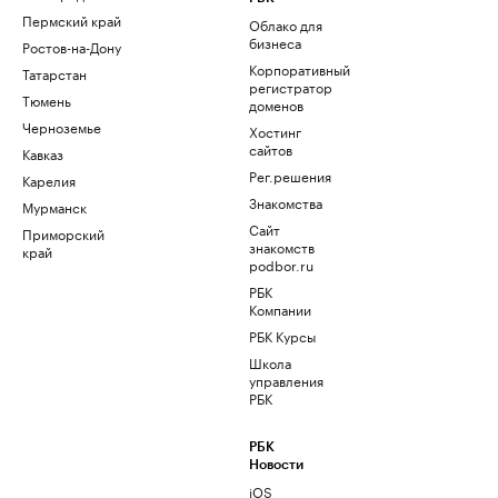
Пермский край
Облако для
бизнеса
Ростов-на-Дону
Корпоративный
Татарстан
регистратор
Тюмень
доменов
Черноземье
Хостинг
сайтов
Кавказ
Рег.решения
Карелия
Знакомства
Мурманск
Сайт
Приморский
знакомств
край
podbor.ru
РБК
Компании
РБК Курсы
Школа
управления
РБК
РБК
Новости
iOS