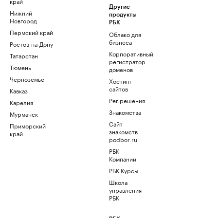
край
Другие
Нижний
продукты
Новгород
РБК
Пермский край
Облако для
бизнеса
Ростов-на-Дону
Корпоративный
Татарстан
регистратор
Тюмень
доменов
Черноземье
Хостинг
сайтов
Кавказ
Рег.решения
Карелия
Знакомства
Мурманск
Сайт
Приморский
знакомств
край
podbor.ru
РБК
Компании
РБК Курсы
Школа
управления
РБК