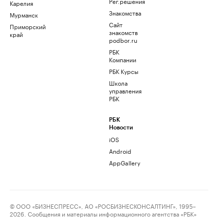
Рег.решения
Карелия
Знакомства
Мурманск
Сайт
Приморский
знакомств
край
podbor.ru
РБК
Компании
РБК Курсы
Школа
управления
РБК
РБК
Новости
iOS
Android
AppGallery
© ООО «БИЗНЕСПРЕСС», АО «РОСБИЗНЕСКОНСАЛТИНГ», 1995–
2026. Сообщения и материалы информационного агентства «РБК»