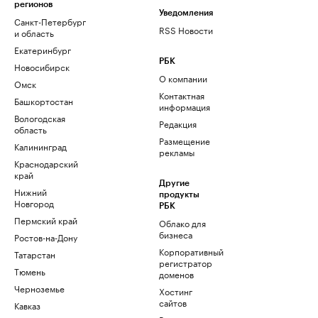
регионов
Уведомления
Санкт-Петербург
RSS Новости
и область
Екатеринбург
РБК
Новосибирск
О компании
Омск
Контактная
Башкортостан
информация
Вологодская
Редакция
область
Размещение
Калининград
рекламы
Краснодарский
край
Другие
Нижний
продукты
Новгород
РБК
Пермский край
Облако для
бизнеса
Ростов-на-Дону
Корпоративный
Татарстан
регистратор
Тюмень
доменов
Черноземье
Хостинг
сайтов
Кавказ