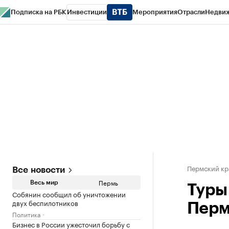
Подписка на РБК
Инвестиции
Мероприятия
Отрасли
Недви
РБК Курсы
РБК Life
Тренды
Визионеры
Национальные проекты
Горо
Спецпроекты СПб
Конференции СПб
Спецпроекты
Проверка конт
Пермский кр
Все новости
Пермь
Весь мир
Туры
Собянин сообщил об уничтожении
двух беспилотников
Перм
Политика
Бизнес в России ужесточил борьбу с