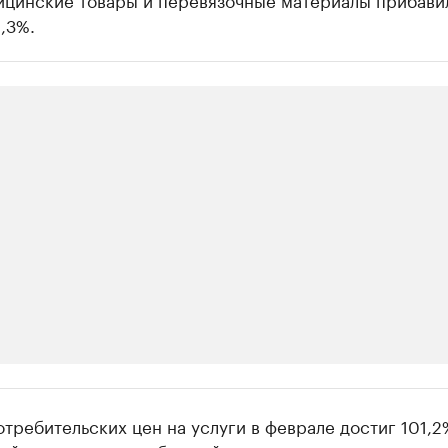
1,3%.
ии
требительских цен на услуги в феврале достиг 101,2
 организации в нефтегазовой промышленно