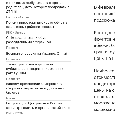
В Прикамье возбудили дело против
В феврал
родителей, дети которых пострадали в
ДТП
составил
Пермский край
подорожал
Почему инвесторы выбирают офисы в
оживленных районах Москвы
Рост цен 
РБК и Upside
США восстановили обмен
фруктов 
разведданными с Украиной
яблоки, б
Политика
груши, су
Военная операция на Украине. Онлайн
цены на н
Политика
Трамп пригрозил тюрьмой за
публикации о сокращении запасов
Наиболее 
ракет у США
стоимости
Политика
кондитерс
Властям предложили альтернативу
сбору за возврат железнодорожных
цены на с
билетов
пределах
Бизнес
морожено
Гастрогид по Центральной России:
сыры, крокодилы и органический сидр
масложиро
РБК и РСХБ