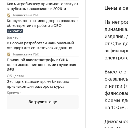
Как микробизнесу принимать оплату от
Цены в се
зарубежных заказчиков в 2026-м
Подписка на РБК
Консультант топ-менеджеров рассказал
На непро
об «открытии» в работе с CEO
динамика
РАДИО
изделия, 
Бизнес
от 0,1% д
В России разработали национальный
стандарт для синтетических данных
зафиксир
Подписка на РБК
электрото
Причиной авиакатастрофы в США
стало испытание военными глушителя
GPS
Вместе с 
Общество
оказались
Эксперты назвали кражу биткоина
и нитки (
признаком для разворота курса
фаянсовая
Крипто
Кремы для
Загрузить еще
на 10,5%,
Дизельное
1,1%. Ме