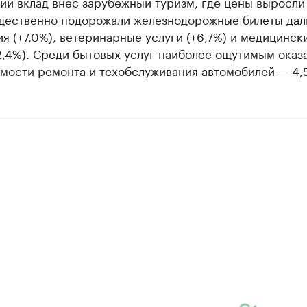
ий вклад внес зарубежный туризм, где цены выросли
ущественно подорожали железнодорожные билеты дал
верьте данные в каталоге
я (+7,0%), ветеринарные услуги (+6,7%) и медицинск
2,4%). Среди бытовых услуг наиболее ощутимым оказ
имости ремонта и техобслуживания автомобилей — 4,