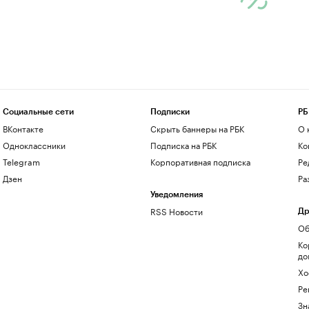
Социальные сети
Подписки
РБ
ВКонтакте
Скрыть баннеры на РБК
О 
Одноклассники
Подписка на РБК
Ко
Telegram
Корпоративная подписка
Ре
Дзен
Ра
Уведомления
RSS Новости
Др
Об
Ко
до
Хо
Ре
Зн