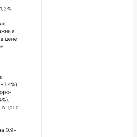
1,2%.
ая
тажные
 в цене
3% —
а
(+3,4%)
форо-
4%).
 в цене
а 0,9–
ли в