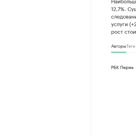
Наибольш
12,7%. С
Найдите и про
следовани
услуги (+
рост сто
Авторы
Теги
РБК Пермь