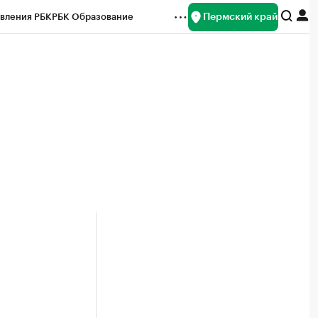
Пермский край
вления РБК
РБК Образование
редитные рейтинги
Франшизы
Газета
ок наличной валюты