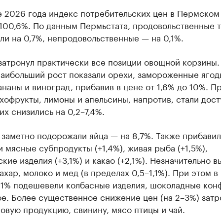
е 2026 года индекс потребительских цен в Пермском
 100,6%. По данным Пермьстата, продовольственные 
и на 0,7%, непродовольственные — на 0,1%.
затронул практически все позиции овощной корзины.
наибольший рост показали орехи, замороженные ягод
ананы и виноград, прибавив в цене от 1,6% до 10%. П
хофрукты, лимоны и апельсины, напротив, стали дос
их снизились на 0,2–7,4%.
заметно подорожали яйца — на 8,7%. Также прибавил
 мясные субпродукты (+1,4%), живая рыба (+1,5%),
кие изделия (+3,1%) и какао (+2,1%). Незначительно 
ахар, молоко и мед (в пределах 0,5–1,1%). При этом в
 1% подешевели колбасные изделия, шоколадные кон
е. Более существенное снижение цен (на 2–3%) затр
вую продукцию, свинину, мясо птицы и чай.