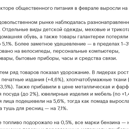
кторе общественного питания в феврале выросли на 
довольственном рынке наблюдалась разнонаправленн
. Отдельные виды детской одежды, меховые и трико
домашняя обувь, а также товары галантереи потеряли
о 5,1%. Более заметное удешевление — в пределах 1–
овано на велосипеды, персональные компьютеры,
вары, бытовые приборы, часы и средства связи.
тем ряд товаров показал удорожание. В лидерах рост
 печатные издания (+4,6%), хлопчатобумажные ткани 
+3,5%). Также прибавили в цене металлическая и фар
 посуда (до 2%), ювелирные изделия и мебель (по +1,
 лица подешевели на 5,6%, тогда как помада выросла
 а тушь для ресниц — на 7,1%.
 топливо подорожало на 0,5%, все марки бензина — н
дицинские товары и перевязочные материалы прибави