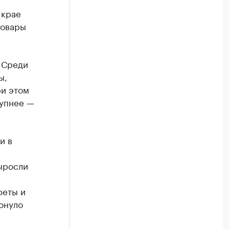
 крае
товары
 Среди
ы,
ри этом
тупнее —
и в
выросли
феты и
онуло