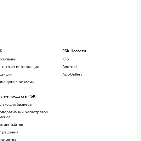
К
РБК Новости
компании
iOS
нтактная информация
Android
дакция
AppGallery
змещение рекламы
угие продукты РБК
лако для бизнеса
рпоративный регистратор
менов
стинг сайтов
г.решения
акомства