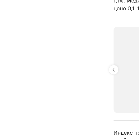
цене 0,1–
РБК Компан
Индекс по
Крупные