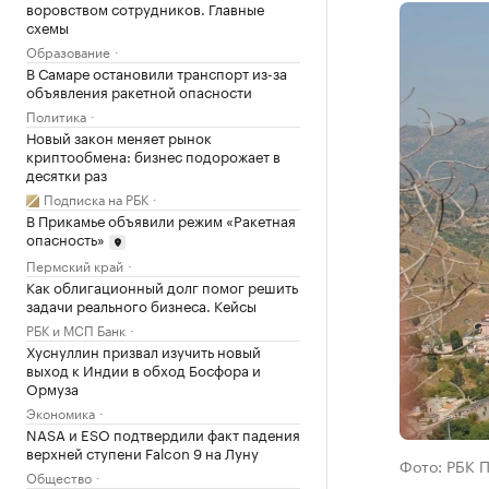
воровством сотрудников. Главные
схемы
Образование
В Самаре остановили транспорт из-за
объявления ракетной опасности
Политика
Новый закон меняет рынок
криптообмена: бизнес подорожает в
десятки раз
Подписка на РБК
В Прикамье объявили режим «Ракетная
опасность»
Пермский край
Как облигационный долг помог решить
задачи реального бизнеса. Кейсы
РБК и МСП Банк
Хуснуллин призвал изучить новый
выход к Индии в обход Босфора и
Ормуза
Экономика
NASA и ESO подтвердили факт падения
верхней ступени Falcon 9 на Луну
Фото: РБК 
Общество