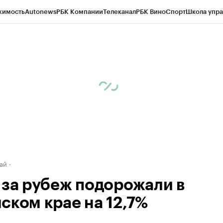
жимость
Autonews
РБК Компании
Телеканал
РБК Вино
Спорт
Школа упра
д
Стиль
Крипто
РБК Бизнес-среда
Дискуссионный клуб
Исследования
К
рагентов
Политика
Экономика
Бизнес
Технологии и медиа
Финансы
Рын
ай
 за рубеж подорожали в
ском крае на 12,7%