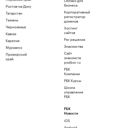
Облако для
бизнеса
Ростов-на-Дону
Корпоративный
Татарстан
регистратор
Тюмень
доменов
Черноземье
Хостинг
сайтов
Кавказ
Рег.решения
Карелия
Знакомства
Мурманск
Сайт
Приморский
знакомств
край
podbor.ru
РБК
Компании
РБК Курсы
Школа
управления
РБК
РБК
Новости
iOS
Android