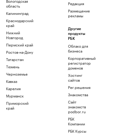
Вологодская
Редакция
область
Размещение
Калининград
рекламы
Краснодарский
край
Другие
Нижний
продукты
Новгород
РБК
Пермский край
Облако для
бизнеса
Ростов-на-Дону
Корпоративный
Татарстан
регистратор
Тюмень
доменов
Черноземье
Хостинг
сайтов
Кавказ
Рег.решения
Карелия
Знакомства
Мурманск
Сайт
Приморский
знакомств
край
podbor.ru
РБК
Компании
РБК Курсы